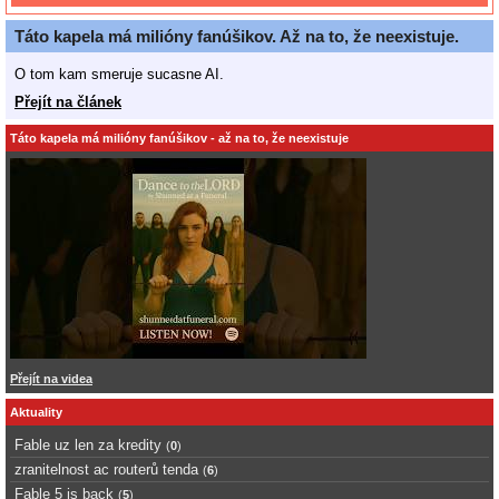
Táto kapela má milióny fanúšikov. Až na to, že neexistuje.
O tom kam smeruje sucasne AI.
Přejít na článek
Táto kapela má milióny fanúšikov - až na to, že neexistuje
Přejít na videa
Aktuality
Fable uz len za kredity
(
0
)
zranitelnost ac routerů tenda
(
6
)
Fable 5 is back
(
5
)