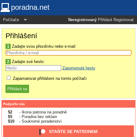
poradna.net
Neregistrovaný
Přihlásit
Registrovat
Přihlášení
1
Zadajte svou přezdívku nebo e-mail:
2
Zadajte své heslo:
Zapomenuté heslo
Zapamatovat přihlášení na tomto počítači
Podpořte nás
$2
- Ikona patrona na poradně
$5
- Poradna bez reklam
$10
- Soukromé poradenství
STAŇTE SE PATRONEM