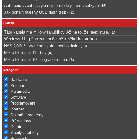
Anthropic vypol najvykonejsie modely - pre vsetkych
(
16
)
Jak odhalit falešný USB flash disk?
(
20
)
Články
Táto kapela má milióny fanúšikov. Až na to, že neexistuje.
(
14
)
Windows 11 - připojení současně k několika sítím
(
7
)
NAS QNAP - výměna systémového disku
(
10
)
MikroTik router 11 - tipy
(
5
)
MikroTik router 10 - upgrade routeru
(
3
)
Kategorie
Hardware
Periferie
Multimédia
Software
Programování
Internet
Operační systémy
PC sestavy
Ostatní
Mobily a tablety
Notebooky