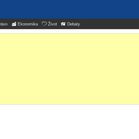
rávo
Ekonomika
Život
Debaty