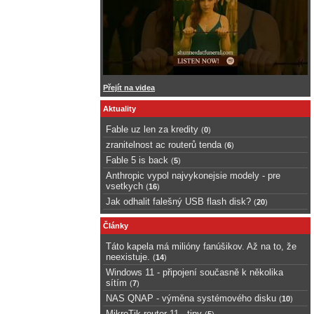
Přejít na videa
Aktuality
Fable uz len za kredity
(
0
)
zranitelnost ac routerů tenda
(
6
)
Fable 5 is back
(
5
)
Anthropic vypol najvykonejsie modely - pre
vsetkych
(
16
)
Jak odhalit falešný USB flash disk?
(
20
)
Články
Táto kapela má milióny fanúšikov. Až na to, že
neexistuje.
(
14
)
Windows 11 - připojení současně k několika
sítím
(
7
)
NAS QNAP - výměna systémového disku
(
10
)
MikroTik router 11 - tipy
(
5
)