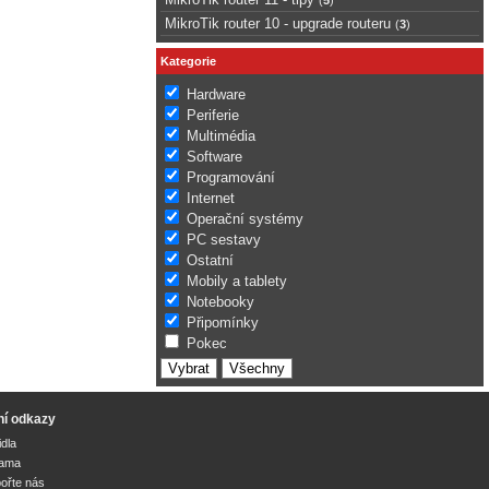
MikroTik router 10 - upgrade routeru
(
3
)
Kategorie
Hardware
Periferie
Multimédia
Software
Programování
Internet
Operační systémy
PC sestavy
Ostatní
Mobily a tablety
Notebooky
Připomínky
Pokec
ní odkazy
idla
lama
ořte nás