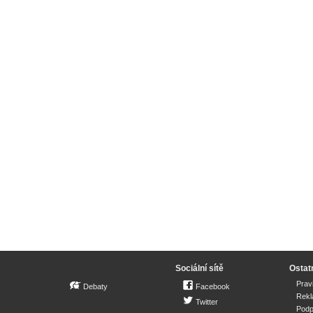
Sociální sítě
Ostat
Prav
Debaty
Facebook
Rek
Twitter
Podp