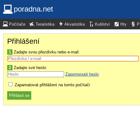
poradna.net
Počítače
Teraristika
Akvaristika
Kutilství
Hry
P
Přihlášení
1
Zadajte svou přezdívku nebo e-mail:
2
Zadajte své heslo:
Zapomenuté heslo
Zapamatovat přihlášení na tomto počítači