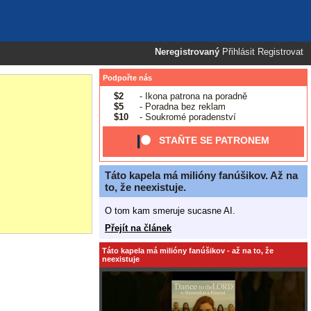
Neregistrovaný
Přihlásit
Registrovat
Podpořte nás
$2
- Ikona patrona na poradně
$5
- Poradna bez reklam
$10
- Soukromé poradenství
STAŇTE SE PATRONEM
Táto kapela má milióny fanúšikov. Až na
to, že neexistuje.
O tom kam smeruje sucasne AI.
Přejít na článek
Táto kapela má milióny fanúšikov - až na to, že
neexistuje