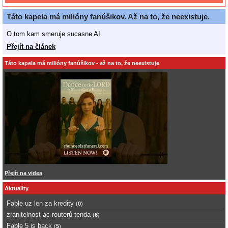
Táto kapela má milióny fanúšikov. Až na to, že neexistuje.
O tom kam smeruje sucasne AI.
Přejít na článek
Táto kapela má milióny fanúšikov - až na to, že neexistuje
Přejít na videa
Aktuality
Fable uz len za kredity
(
0
)
zranitelnost ac routerů tenda
(
6
)
Fable 5 is back
(
5
)