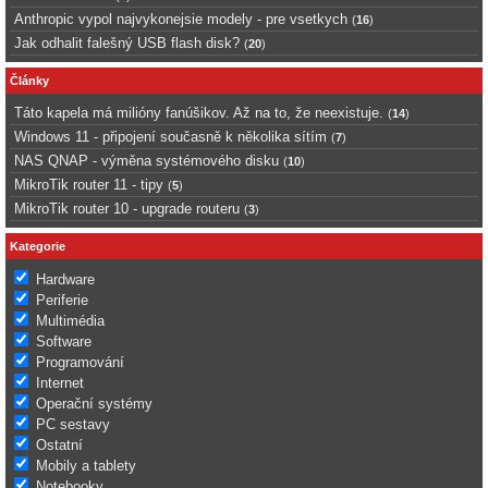
Anthropic vypol najvykonejsie modely - pre vsetkych
(
16
)
Jak odhalit falešný USB flash disk?
(
20
)
Články
Táto kapela má milióny fanúšikov. Až na to, že neexistuje.
(
14
)
Windows 11 - připojení současně k několika sítím
(
7
)
NAS QNAP - výměna systémového disku
(
10
)
MikroTik router 11 - tipy
(
5
)
MikroTik router 10 - upgrade routeru
(
3
)
Kategorie
Hardware
Periferie
Multimédia
Software
Programování
Internet
Operační systémy
PC sestavy
Ostatní
Mobily a tablety
Notebooky