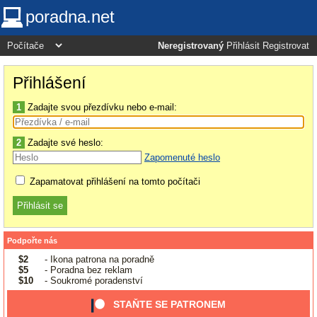
poradna.net
Neregistrovaný
Přihlásit
Registrovat
Přihlášení
1
Zadajte svou přezdívku nebo e-mail:
2
Zadajte své heslo:
Zapomenuté heslo
Zapamatovat přihlášení na tomto počítači
Podpořte nás
$2
- Ikona patrona na poradně
$5
- Poradna bez reklam
$10
- Soukromé poradenství
STAŇTE SE PATRONEM