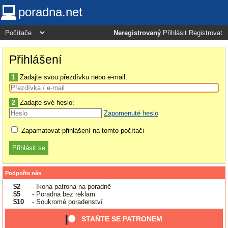
poradna.net
Neregistrovaný
Přihlásit
Registrovat
Přihlášení
1
Zadajte svou přezdívku nebo e-mail:
2
Zadajte své heslo:
Zapomenuté heslo
Zapamatovat přihlášení na tomto počítači
Podpořte nás
$2
- Ikona patrona na poradně
$5
- Poradna bez reklam
$10
- Soukromé poradenství
STAŇTE SE PATRONEM