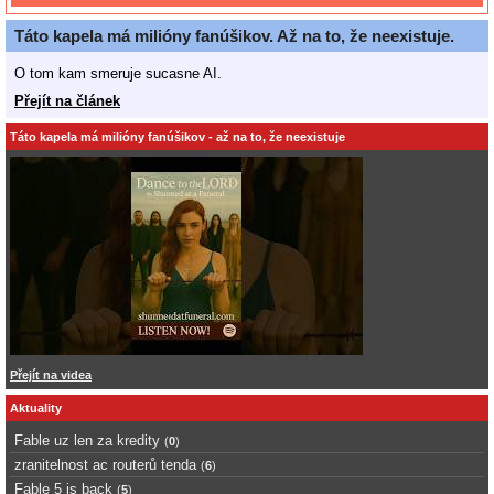
Táto kapela má milióny fanúšikov. Až na to, že neexistuje.
O tom kam smeruje sucasne AI.
Přejít na článek
Táto kapela má milióny fanúšikov - až na to, že neexistuje
Přejít na videa
Aktuality
Fable uz len za kredity
(
0
)
zranitelnost ac routerů tenda
(
6
)
Fable 5 is back
(
5
)