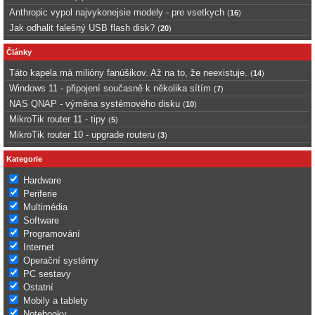
Anthropic vypol najvykonejsie modely - pre vsetkych
(
16
)
Jak odhalit falešný USB flash disk?
(
20
)
Články
Táto kapela má milióny fanúšikov. Až na to, že neexistuje.
(
14
)
Windows 11 - připojení současně k několika sítím
(
7
)
NAS QNAP - výměna systémového disku
(
10
)
MikroTik router 11 - tipy
(
5
)
MikroTik router 10 - upgrade routeru
(
3
)
Kategorie
Hardware
Periferie
Multimédia
Software
Programování
Internet
Operační systémy
PC sestavy
Ostatní
Mobily a tablety
Notebooky