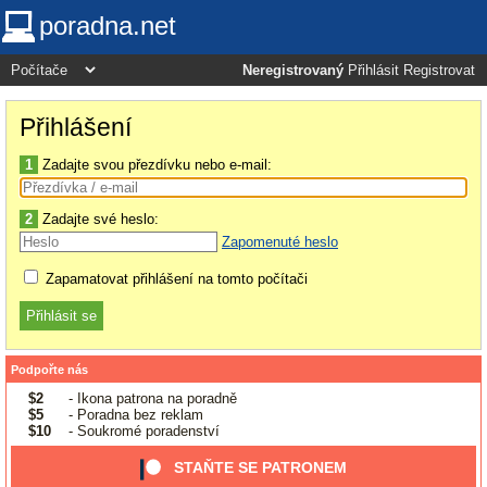
poradna.net
Neregistrovaný
Přihlásit
Registrovat
Přihlášení
1
Zadajte svou přezdívku nebo e-mail:
2
Zadajte své heslo:
Zapomenuté heslo
Zapamatovat přihlášení na tomto počítači
Podpořte nás
$2
- Ikona patrona na poradně
$5
- Poradna bez reklam
$10
- Soukromé poradenství
STAŇTE SE PATRONEM