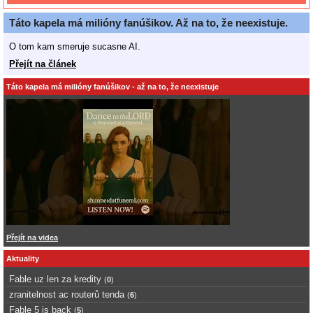
Táto kapela má milióny fanúšikov. Až na to, že neexistuje.
O tom kam smeruje sucasne AI.
Přejít na článek
Táto kapela má milióny fanúšikov - až na to, že neexistuje
Přejít na videa
Aktuality
Fable uz len za kredity
(
0
)
zranitelnost ac routerů tenda
(
6
)
Fable 5 is back
(
5
)