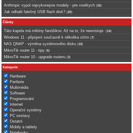
Anthropic vypol najvykonejsie modely - pre vsetkych
(
16
)
Jak odhalit falešný USB flash disk?
(
20
)
Články
Táto kapela má milióny fanúšikov. Až na to, že neexistuje.
(
14
)
Windows 11 - připojení současně k několika sítím
(
7
)
NAS QNAP - výměna systémového disku
(
10
)
MikroTik router 11 - tipy
(
5
)
MikroTik router 10 - upgrade routeru
(
3
)
Kategorie
Hardware
Periferie
Multimédia
Software
Programování
Internet
Operační systémy
PC sestavy
Ostatní
Mobily a tablety
Notebooky