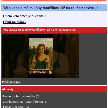
Táto kapela má milióny fanúšikov. Až na to, že neexistuje.
O tom kam smeruje sucasne AI.
Přejít na článek
Táto kapela má milióny fanúšikov - až na to, že neexistuje
Přejít na videa
Aktuality
Fable uz len za kredity
(
0
)
zranitelnost ac routerů tenda
(
6
)
Fable 5 is back
(
5
)