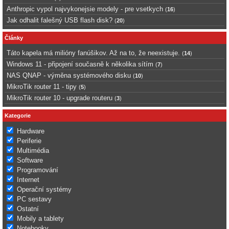
Anthropic vypol najvykonejsie modely - pre vsetkych
(
16
)
Jak odhalit falešný USB flash disk?
(
20
)
Články
Táto kapela má milióny fanúšikov. Až na to, že neexistuje.
(
14
)
Windows 11 - připojení současně k několika sítím
(
7
)
NAS QNAP - výměna systémového disku
(
10
)
MikroTik router 11 - tipy
(
5
)
MikroTik router 10 - upgrade routeru
(
3
)
Kategorie
Hardware
Periferie
Multimédia
Software
Programování
Internet
Operační systémy
PC sestavy
Ostatní
Mobily a tablety
Notebooky