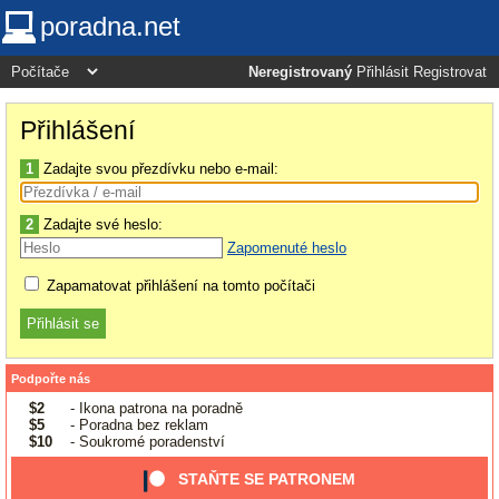
poradna.net
Neregistrovaný
Přihlásit
Registrovat
Přihlášení
1
Zadajte svou přezdívku nebo e-mail:
2
Zadajte své heslo:
Zapomenuté heslo
Zapamatovat přihlášení na tomto počítači
Podpořte nás
$2
- Ikona patrona na poradně
$5
- Poradna bez reklam
$10
- Soukromé poradenství
STAŇTE SE PATRONEM