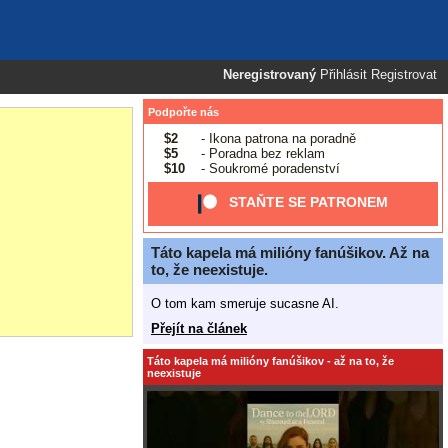
Neregistrovaný
Přihlásit
Registrovat
Podpořte nás
$2
- Ikona patrona na poradně
$5
- Poradna bez reklam
$10
- Soukromé poradenství
STAŇTE SE PATRONEM
Táto kapela má milióny fanúšikov. Až na
to, že neexistuje.
O tom kam smeruje sucasne AI.
Přejít na článek
Táto kapela má milióny fanúšikov - až na to, že
neexistuje