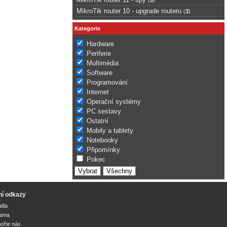
MikroTik router 10 - upgrade routeru
(
3
)
Kategorie
Hardware
Periferie
Multimédia
Software
Programování
Internet
Operační systémy
PC sestavy
Ostatní
Mobily a tablety
Notebooky
Připomínky
Pokec
ní odkazy
idla
lama
ořte nás