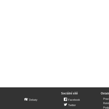
Sociální sítě
Ostat
Prav
Debaty
Facebook
Rek
Twitter
Podp