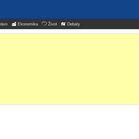
rávo
Ekonomika
Život
Debaty