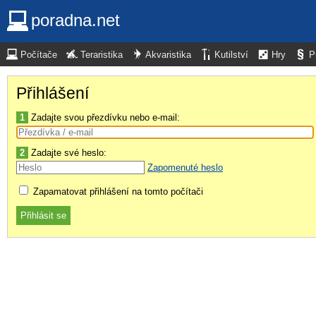
poradna.net
Počítače
Teraristika
Akvaristika
Kutilství
Hry
P
Přihlášení
1
Zadajte svou přezdívku nebo e-mail:
2
Zadajte své heslo:
Zapomenuté heslo
Zapamatovat přihlášení na tomto počítači