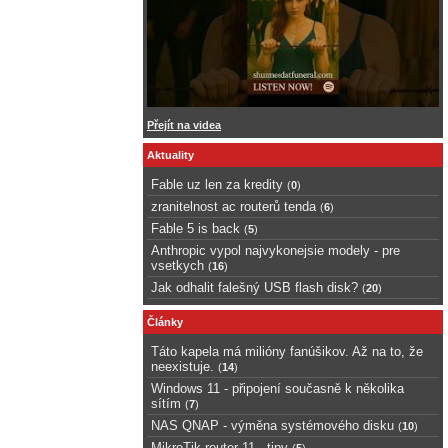
Přejít na videa
Aktuality
Fable uz len za kredity
(
0
)
zranitelnost ac routerů tenda
(
6
)
Fable 5 is back
(
5
)
Anthropic vypol najvykonejsie modely - pre
vsetkych
(
16
)
Jak odhalit falešný USB flash disk?
(
20
)
Články
Táto kapela má milióny fanúšikov. Až na to, že
neexistuje.
(
14
)
Windows 11 - připojení současně k několika
sítím
(
7
)
NAS QNAP - výměna systémového disku
(
10
)
MikroTik router 11 - tipy
(
5
)