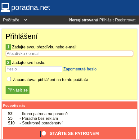
poradna.net
Neregistrovaný
Přihlásit
Registrovat
Přihlášení
1
Zadajte svou přezdívku nebo e-mail:
2
Zadajte své heslo:
Zapomenuté heslo
Zapamatovat přihlášení na tomto počítači
Podpořte nás
$2
- Ikona patrona na poradně
$5
- Poradna bez reklam
$10
- Soukromé poradenství
STAŇTE SE PATRONEM