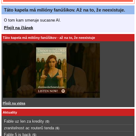
Táto kapela má milióny fanúšikov. Až na to, že neexistuje.
O tom kam smeruje sucasne AI.
Přejít na článek
Táto kapela má milióny fanúšikov - až na to, že neexistuje
Přejít na videa
Aktuality
Fable uz len za kredity
(
0
)
zranitelnost ac routerů tenda
(
6
)
Fable 5 is back
(
5
)