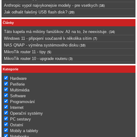
Anthropic vypol najvykonejsie modely - pre vsetkych
(
16
)
Jak odhalit falešný USB flash disk?
(
20
)
Články
Táto kapela má milióny fanúšikov. Až na to, že neexistuje.
(
14
)
Windows 11 - připojení současně k několika sítím
(
7
)
NAS QNAP - výměna systémového disku
(
10
)
MikroTik router 11 - tipy
(
5
)
MikroTik router 10 - upgrade routeru
(
3
)
Kategorie
Hardware
Periferie
Multimédia
Software
Programování
Internet
Operační systémy
PC sestavy
Ostatní
Mobily a tablety
Notebooky