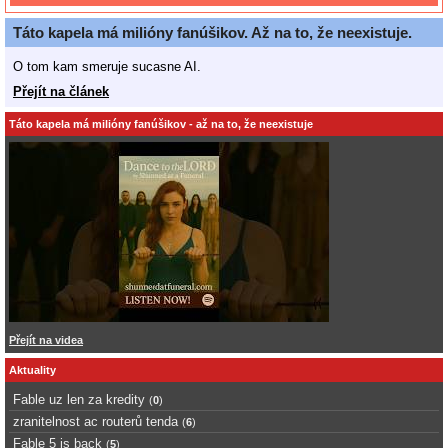
Táto kapela má milióny fanúšikov. Až na to, že neexistuje.
O tom kam smeruje sucasne AI.
Přejít na článek
Táto kapela má milióny fanúšikov - až na to, že neexistuje
Přejít na videa
Aktuality
Fable uz len za kredity
(
0
)
zranitelnost ac routerů tenda
(
6
)
Fable 5 is back
(
5
)