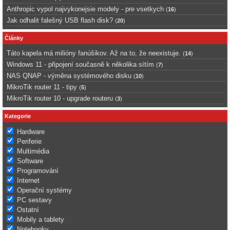
Anthropic vypol najvykonejsie modely - pre vsetkych
(
16
)
Jak odhalit falešný USB flash disk?
(
20
)
Články
Táto kapela má milióny fanúšikov. Až na to, že neexistuje.
(
14
)
Windows 11 - připojení současně k několika sítím
(
7
)
NAS QNAP - výměna systémového disku
(
10
)
MikroTik router 11 - tipy
(
5
)
MikroTik router 10 - upgrade routeru
(
3
)
Kategorie
Hardware
Periferie
Multimédia
Software
Programování
Internet
Operační systémy
PC sestavy
Ostatní
Mobily a tablety
Notebooky