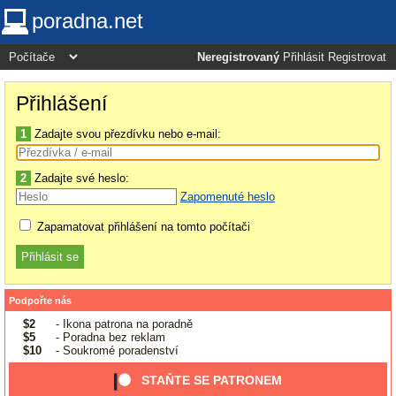
poradna.net
Neregistrovaný
Přihlásit
Registrovat
Přihlášení
1
Zadajte svou přezdívku nebo e-mail:
2
Zadajte své heslo:
Zapomenuté heslo
Zapamatovat přihlášení na tomto počítači
Podpořte nás
$2
- Ikona patrona na poradně
$5
- Poradna bez reklam
$10
- Soukromé poradenství
STAŇTE SE PATRONEM