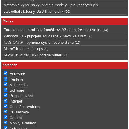
Anthropic vypol najvykonejsie modely - pre vsetkych
(
16
)
Jak odhalit falešný USB flash disk?
(
20
)
Články
Táto kapela má milióny fanúšikov. Až na to, že neexistuje.
(
14
)
Windows 11 - připojení současně k několika sítím
(
7
)
NAS QNAP - výměna systémového disku
(
10
)
MikroTik router 11 - tipy
(
5
)
MikroTik router 10 - upgrade routeru
(
3
)
Kategorie
Hardware
Periferie
Multimédia
Software
Programování
Internet
Operační systémy
PC sestavy
Ostatní
Mobily a tablety
Notebooky