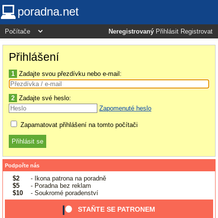
poradna.net
Neregistrovaný
Přihlásit
Registrovat
Přihlášení
1
Zadajte svou přezdívku nebo e-mail:
2
Zadajte své heslo:
Zapomenuté heslo
Zapamatovat přihlášení na tomto počítači
Podpořte nás
$2
- Ikona patrona na poradně
$5
- Poradna bez reklam
$10
- Soukromé poradenství
STAŇTE SE PATRONEM