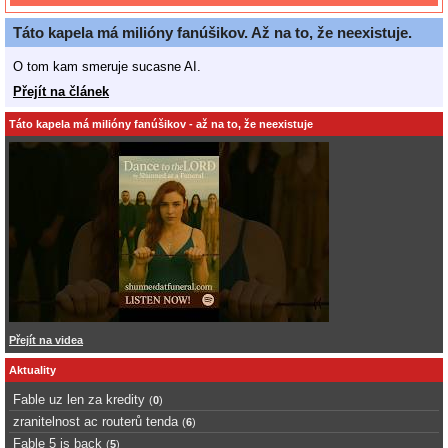
Táto kapela má milióny fanúšikov. Až na to, že neexistuje.
O tom kam smeruje sucasne AI.
Přejít na článek
Táto kapela má milióny fanúšikov - až na to, že neexistuje
Přejít na videa
Aktuality
Fable uz len za kredity
(
0
)
zranitelnost ac routerů tenda
(
6
)
Fable 5 is back
(
5
)