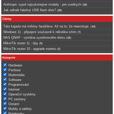
Anthropic vypol najvykonejsie modely - pre vsetkych
(
16
)
Jak odhalit falešný USB flash disk?
(
20
)
Články
Táto kapela má milióny fanúšikov. Až na to, že neexistuje.
(
14
)
Windows 11 - připojení současně k několika sítím
(
7
)
NAS QNAP - výměna systémového disku
(
10
)
MikroTik router 11 - tipy
(
5
)
MikroTik router 10 - upgrade routeru
(
3
)
Kategorie
Hardware
Periferie
Multimédia
Software
Programování
Internet
Operační systémy
PC sestavy
Ostatní
Mobily a tablety
Notebooky