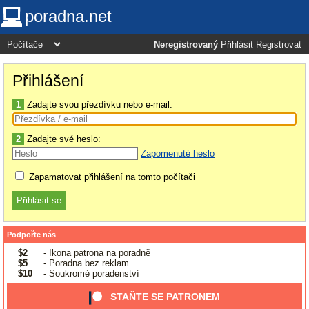
poradna.net
Neregistrovaný
Přihlásit
Registrovat
Přihlášení
1
Zadajte svou přezdívku nebo e-mail:
2
Zadajte své heslo:
Zapomenuté heslo
Zapamatovat přihlášení na tomto počítači
Podpořte nás
$2
- Ikona patrona na poradně
$5
- Poradna bez reklam
$10
- Soukromé poradenství
STAŇTE SE PATRONEM