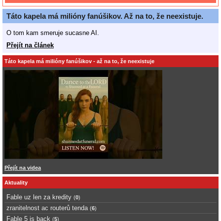
Táto kapela má milióny fanúšikov. Až na to, že neexistuje.
O tom kam smeruje sucasne AI.
Přejít na článek
Táto kapela má milióny fanúšikov - až na to, že neexistuje
Přejít na videa
Aktuality
Fable uz len za kredity
(
0
)
zranitelnost ac routerů tenda
(
6
)
Fable 5 is back
(
5
)