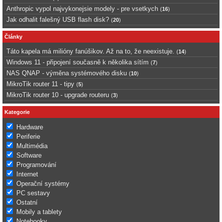
Anthropic vypol najvykonejsie modely - pre vsetkych
(
16
)
Jak odhalit falešný USB flash disk?
(
20
)
Články
Táto kapela má milióny fanúšikov. Až na to, že neexistuje.
(
14
)
Windows 11 - připojení současně k několika sítím
(
7
)
NAS QNAP - výměna systémového disku
(
10
)
MikroTik router 11 - tipy
(
5
)
MikroTik router 10 - upgrade routeru
(
3
)
Kategorie
Hardware
Periferie
Multimédia
Software
Programování
Internet
Operační systémy
PC sestavy
Ostatní
Mobily a tablety
Notebooky