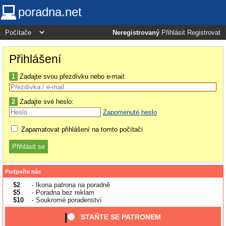
poradna.net
Neregistrovaný
Přihlásit
Registrovat
Přihlášení
1
Zadajte svou přezdívku nebo e-mail:
2
Zadajte své heslo:
Zapomenuté heslo
Zapamatovat přihlášení na tomto počítači
Podpořte nás
$2
- Ikona patrona na poradně
$5
- Poradna bez reklam
$10
- Soukromé poradenství
STAŇTE SE PATRONEM