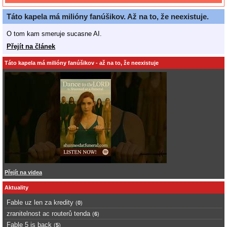
Táto kapela má milióny fanúšikov. Až na to, že neexistuje.
O tom kam smeruje sucasne AI.
Přejít na článek
Táto kapela má milióny fanúšikov - až na to, že neexistuje
Přejít na videa
Aktuality
Fable uz len za kredity
(
0
)
zranitelnost ac routerů tenda
(
6
)
Fable 5 is back
(
5
)