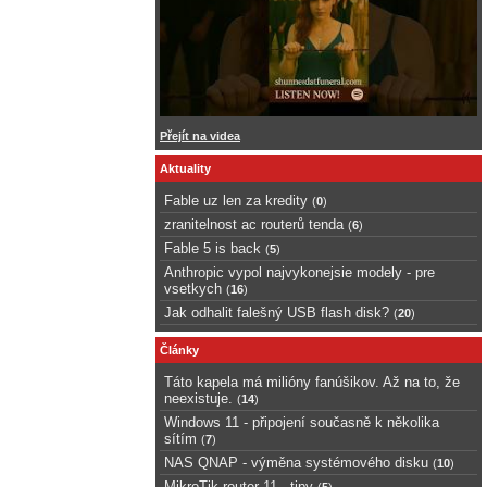
Přejít na videa
Aktuality
Fable uz len za kredity
(
0
)
zranitelnost ac routerů tenda
(
6
)
Fable 5 is back
(
5
)
Anthropic vypol najvykonejsie modely - pre
vsetkych
(
16
)
Jak odhalit falešný USB flash disk?
(
20
)
Články
Táto kapela má milióny fanúšikov. Až na to, že
neexistuje.
(
14
)
Windows 11 - připojení současně k několika
sítím
(
7
)
NAS QNAP - výměna systémového disku
(
10
)
MikroTik router 11 - tipy
(
5
)