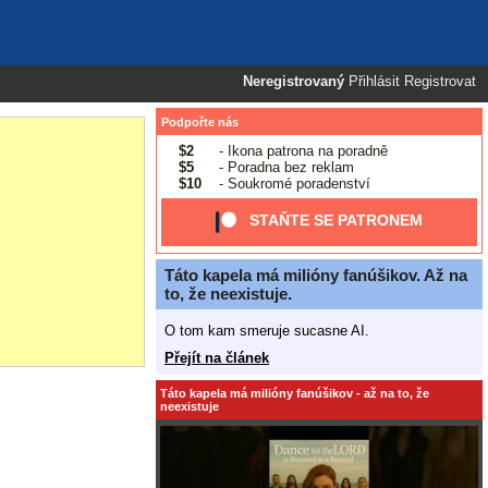
Neregistrovaný
Přihlásit
Registrovat
Podpořte nás
$2
- Ikona patrona na poradně
$5
- Poradna bez reklam
$10
- Soukromé poradenství
STAŇTE SE PATRONEM
Táto kapela má milióny fanúšikov. Až na
to, že neexistuje.
O tom kam smeruje sucasne AI.
Přejít na článek
Táto kapela má milióny fanúšikov - až na to, že
neexistuje