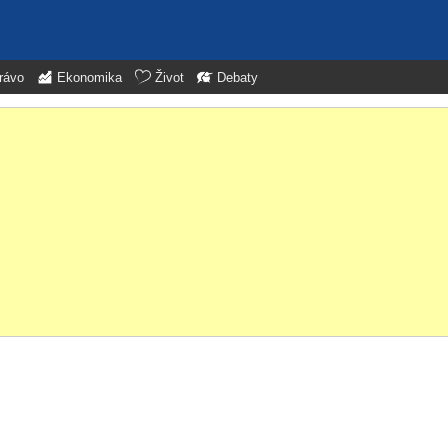
rávo
Ekonomika
Život
Debaty