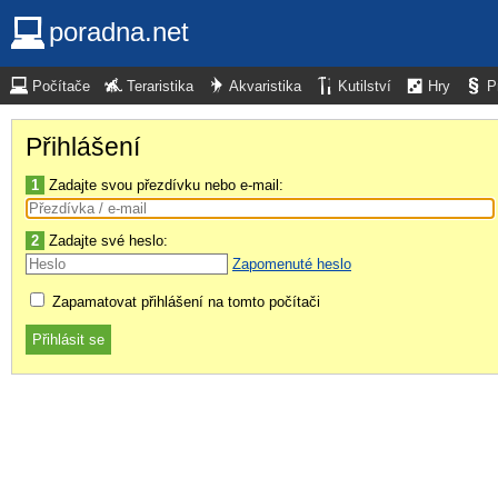
poradna.net
Počítače
Teraristika
Akvaristika
Kutilství
Hry
P
Přihlášení
1
Zadajte svou přezdívku nebo e-mail:
2
Zadajte své heslo:
Zapomenuté heslo
Zapamatovat přihlášení na tomto počítači