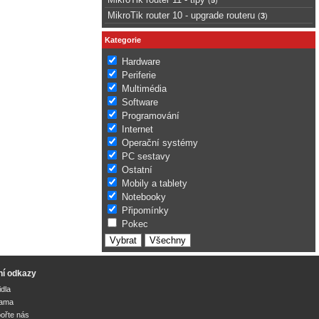
MikroTik router 10 - upgrade routeru
(
3
)
Kategorie
Hardware
Periferie
Multimédia
Software
Programování
Internet
Operační systémy
PC sestavy
Ostatní
Mobily a tablety
Notebooky
Připomínky
Pokec
ní odkazy
idla
lama
ořte nás