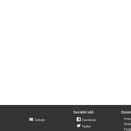
Sociální sítě
Ostat
Prav
Debaty
Facebook
Rek
Twitter
Podp