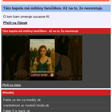
Táto kapela má milióny fanúšikov. Až na to, že neexistuje.
O tom kam smeruje sucasne AI.
Přejít na článek
Táto kapela má milióny fanúšikov - až na to, že neexistuje
Přejít na videa
Aktuality
Fable uz len za kredity
(
0
)
zranitelnost ac routerů tenda
(
6
)
Fable 5 is back
(
5
)