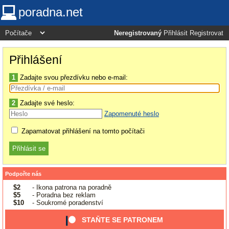
poradna.net
Neregistrovaný
Přihlásit
Registrovat
Přihlášení
1
Zadajte svou přezdívku nebo e-mail:
2
Zadajte své heslo:
Zapomenuté heslo
Zapamatovat přihlášení na tomto počítači
Podpořte nás
$2
- Ikona patrona na poradně
$5
- Poradna bez reklam
$10
- Soukromé poradenství
STAŇTE SE PATRONEM