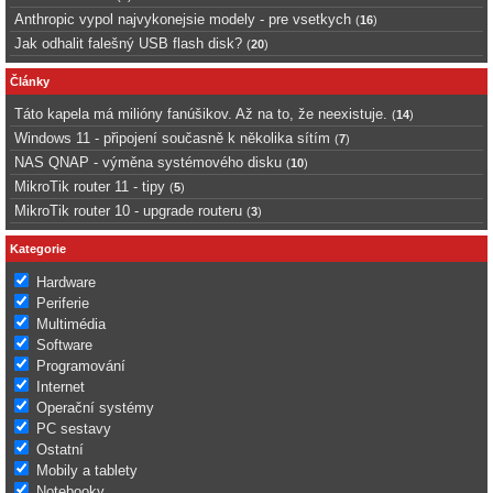
Anthropic vypol najvykonejsie modely - pre vsetkych
(
16
)
Jak odhalit falešný USB flash disk?
(
20
)
Články
Táto kapela má milióny fanúšikov. Až na to, že neexistuje.
(
14
)
Windows 11 - připojení současně k několika sítím
(
7
)
NAS QNAP - výměna systémového disku
(
10
)
MikroTik router 11 - tipy
(
5
)
MikroTik router 10 - upgrade routeru
(
3
)
Kategorie
Hardware
Periferie
Multimédia
Software
Programování
Internet
Operační systémy
PC sestavy
Ostatní
Mobily a tablety
Notebooky