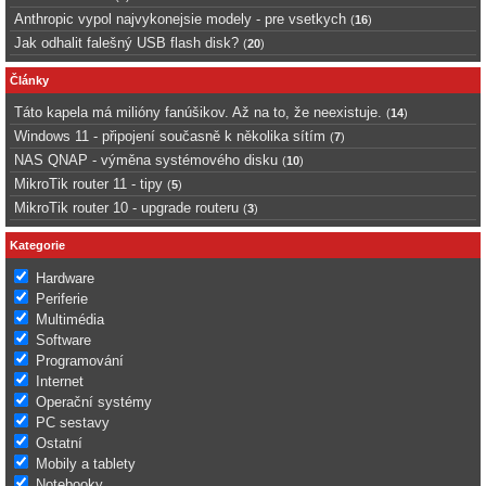
Anthropic vypol najvykonejsie modely - pre vsetkych
(
16
)
Jak odhalit falešný USB flash disk?
(
20
)
Články
Táto kapela má milióny fanúšikov. Až na to, že neexistuje.
(
14
)
Windows 11 - připojení současně k několika sítím
(
7
)
NAS QNAP - výměna systémového disku
(
10
)
MikroTik router 11 - tipy
(
5
)
MikroTik router 10 - upgrade routeru
(
3
)
Kategorie
Hardware
Periferie
Multimédia
Software
Programování
Internet
Operační systémy
PC sestavy
Ostatní
Mobily a tablety
Notebooky