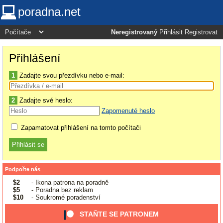
poradna.net
Neregistrovaný
Přihlásit
Registrovat
Přihlášení
1
Zadajte svou přezdívku nebo e-mail:
2
Zadajte své heslo:
Zapomenuté heslo
Zapamatovat přihlášení na tomto počítači
Podpořte nás
$2
- Ikona patrona na poradně
$5
- Poradna bez reklam
$10
- Soukromé poradenství
STAŇTE SE PATRONEM