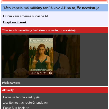
Táto kapela má milióny fanúšikov. Až na to, že neexistuje.
O tom kam smeruje sucasne AI.
Přejít na článek
Táto kapela má milióny fanúšikov - až na to, že neexistuje
Přejít na videa
Aktuality
Fable uz len za kredity
(
0
)
zranitelnost ac routerů tenda
(
6
)
Fable 5 is back
(
5
)