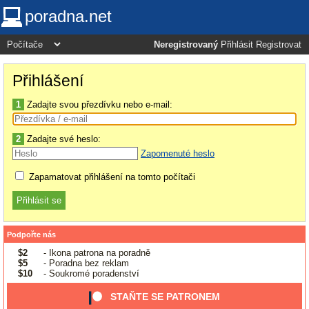
poradna.net
Neregistrovaný
Přihlásit
Registrovat
Přihlášení
1
Zadajte svou přezdívku nebo e-mail:
2
Zadajte své heslo:
Zapomenuté heslo
Zapamatovat přihlášení na tomto počítači
Podpořte nás
$2
- Ikona patrona na poradně
$5
- Poradna bez reklam
$10
- Soukromé poradenství
STAŇTE SE PATRONEM