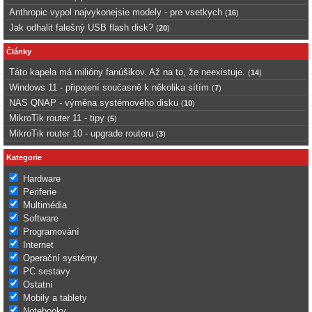
Anthropic vypol najvykonejsie modely - pre vsetkych
(
16
)
Jak odhalit falešný USB flash disk?
(
20
)
Články
Táto kapela má milióny fanúšikov. Až na to, že neexistuje.
(
14
)
Windows 11 - připojení současně k několika sítím
(
7
)
NAS QNAP - výměna systémového disku
(
10
)
MikroTik router 11 - tipy
(
5
)
MikroTik router 10 - upgrade routeru
(
3
)
Kategorie
Hardware
Periferie
Multimédia
Software
Programování
Internet
Operační systémy
PC sestavy
Ostatní
Mobily a tablety
Notebooky