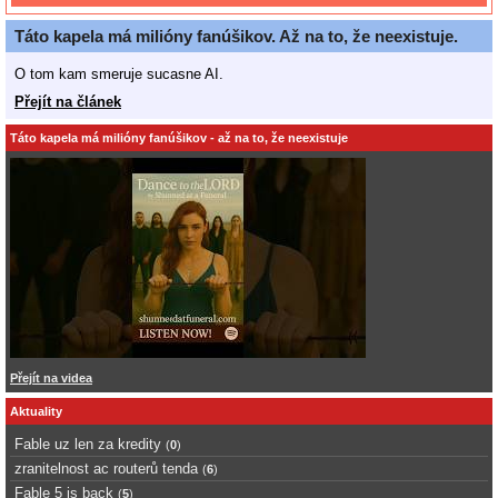
Táto kapela má milióny fanúšikov. Až na to, že neexistuje.
O tom kam smeruje sucasne AI.
Přejít na článek
Táto kapela má milióny fanúšikov - až na to, že neexistuje
Přejít na videa
Aktuality
Fable uz len za kredity
(
0
)
zranitelnost ac routerů tenda
(
6
)
Fable 5 is back
(
5
)