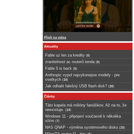
Přejít na videa
Aktuality
Fable uz len za kredity
(
0
)
zranitelnost ac routerů tenda
(
6
)
Fable 5 is back
(
5
)
Anthropic vypol najvykonejsie modely - pre
vsetkych
(
16
)
Jak odhalit falešný USB flash disk?
(
20
)
Články
Táto kapela má milióny fanúšikov. Až na to, že
neexistuje.
(
14
)
Windows 11 - připojení současně k několika
sítím
(
7
)
NAS QNAP - výměna systémového disku
(
10
)
MikroTik router 11 - tipy
(
5
)