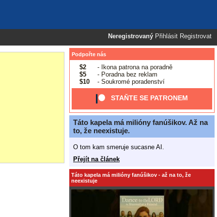
Neregistrovaný
Přihlásit
Registrovat
Podpořte nás
$2
- Ikona patrona na poradně
$5
- Poradna bez reklam
$10
- Soukromé poradenství
STAŇTE SE PATRONEM
Táto kapela má milióny fanúšikov. Až na
to, že neexistuje.
O tom kam smeruje sucasne AI.
Přejít na článek
Táto kapela má milióny fanúšikov - až na to, že
neexistuje