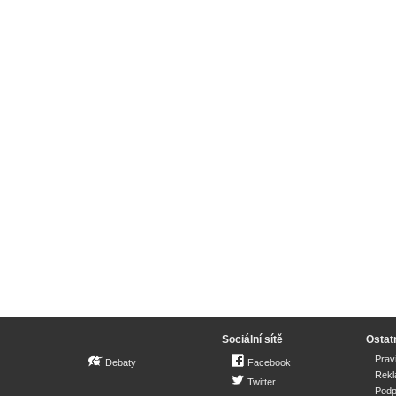
Sociální sítě
Ostat
Prav
Debaty
Facebook
Rek
Twitter
Podp