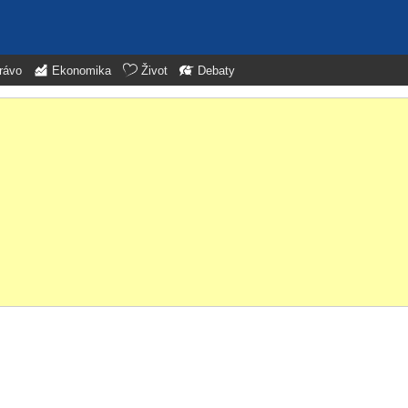
rávo
Ekonomika
Život
Debaty