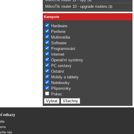
MikroTik router 10 - upgrade routeru
(
3
)
Kategorie
Hardware
Periferie
Multimédia
Software
Programování
Internet
Operační systémy
PC sestavy
Ostatní
Mobily a tablety
Notebooky
Připomínky
Pokec
ní odkazy
idla
lama
ořte nás