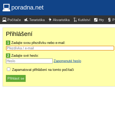
poradna.net
Počítače
Teraristika
Akvaristika
Kutilství
Hry
P
Přihlášení
1
Zadajte svou přezdívku nebo e-mail:
2
Zadajte své heslo:
Zapomenuté heslo
Zapamatovat přihlášení na tomto počítači