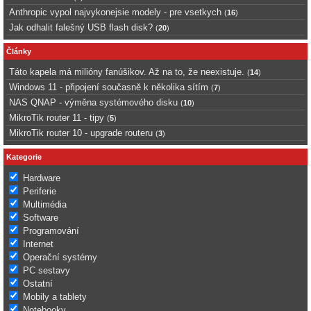
Anthropic vypol najvykonejsie modely - pre vsetkych
(
16
)
Jak odhalit falešný USB flash disk?
(
20
)
Články
Táto kapela má milióny fanúšikov. Až na to, že neexistuje.
(
14
)
Windows 11 - připojení současně k několika sítím
(
7
)
NAS QNAP - výměna systémového disku
(
10
)
MikroTik router 11 - tipy
(
5
)
MikroTik router 10 - upgrade routeru
(
3
)
Kategorie
Hardware
Periferie
Multimédia
Software
Programování
Internet
Operační systémy
PC sestavy
Ostatní
Mobily a tablety
Notebooky