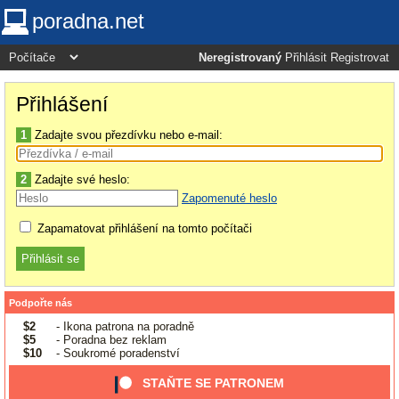
poradna.net
Neregistrovaný
Přihlásit
Registrovat
Přihlášení
1
Zadajte svou přezdívku nebo e-mail:
2
Zadajte své heslo:
Zapomenuté heslo
Zapamatovat přihlášení na tomto počítači
Podpořte nás
$2
- Ikona patrona na poradně
$5
- Poradna bez reklam
$10
- Soukromé poradenství
STAŇTE SE PATRONEM