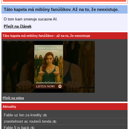
Táto kapela má milióny fanúšikov. Až na to, že neexistuje.
O tom kam smeruje sucasne AI.
Přejít na článek
Táto kapela má milióny fanúšikov - až na to, že neexistuje
Přejít na videa
Aktuality
Fable uz len za kredity
(
0
)
zranitelnost ac routerů tenda
(
6
)
Fable 5 is back
(
5
)