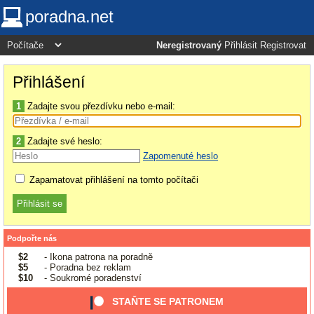
poradna.net
Neregistrovaný
Přihlásit
Registrovat
Přihlášení
1
Zadajte svou přezdívku nebo e-mail:
2
Zadajte své heslo:
Zapomenuté heslo
Zapamatovat přihlášení na tomto počítači
Podpořte nás
$2
- Ikona patrona na poradně
$5
- Poradna bez reklam
$10
- Soukromé poradenství
STAŇTE SE PATRONEM