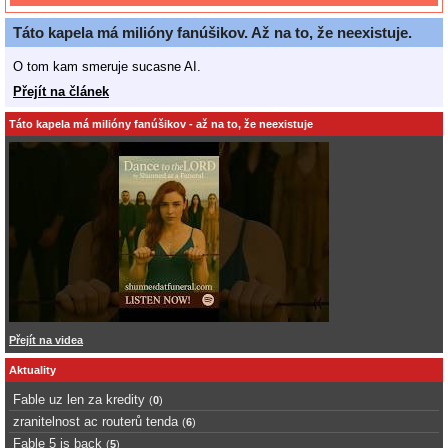
Táto kapela má milióny fanúšikov. Až na to, že neexistuje.
O tom kam smeruje sucasne AI.
Přejít na článek
Táto kapela má milióny fanúšikov - až na to, že neexistuje
Přejít na videa
Aktuality
Fable uz len za kredity
(
0
)
zranitelnost ac routerů tenda
(
6
)
Fable 5 is back
(
5
)