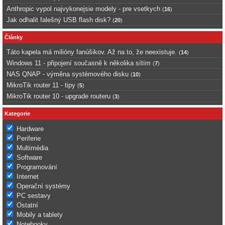
Anthropic vypol najvykonejsie modely - pre vsetkych
(
16
)
Jak odhalit falešný USB flash disk?
(
20
)
Články
Táto kapela má milióny fanúšikov. Až na to, že neexistuje.
(
14
)
Windows 11 - připojení současně k několika sítím
(
7
)
NAS QNAP - výměna systémového disku
(
10
)
MikroTik router 11 - tipy
(
5
)
MikroTik router 10 - upgrade routeru
(
3
)
Kategorie
Hardware
Periferie
Multimédia
Software
Programování
Internet
Operační systémy
PC sestavy
Ostatní
Mobily a tablety
Notebooky