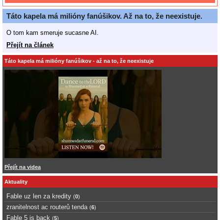
Táto kapela má milióny fanúšikov. Až na to, že neexistuje.
O tom kam smeruje sucasne AI.
Přejít na článek
Táto kapela má milióny fanúšikov - až na to, že neexistuje
Přejít na videa
Aktuality
Fable uz len za kredity
(
0
)
zranitelnost ac routerů tenda
(
6
)
Fable 5 is back
(
5
)