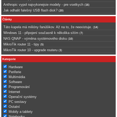
Anthropic vypol najvykonejsie modely - pre vsetkych
(
16
)
Jak odhalit falešný USB flash disk?
(
20
)
Články
Táto kapela má milióny fanúšikov. Až na to, že neexistuje.
(
14
)
Windows 11 - připojení současně k několika sítím
(
7
)
NAS QNAP - výměna systémového disku
(
10
)
MikroTik router 11 - tipy
(
5
)
MikroTik router 10 - upgrade routeru
(
3
)
Kategorie
Hardware
Periferie
Multimédia
Software
Programování
Internet
Operační systémy
PC sestavy
Ostatní
Mobily a tablety
Notebooky