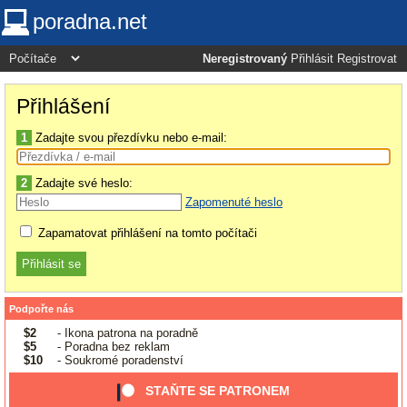
poradna.net
Neregistrovaný
Přihlásit
Registrovat
Přihlášení
1
Zadajte svou přezdívku nebo e-mail:
2
Zadajte své heslo:
Zapomenuté heslo
Zapamatovat přihlášení na tomto počítači
Podpořte nás
$2
- Ikona patrona na poradně
$5
- Poradna bez reklam
$10
- Soukromé poradenství
STAŇTE SE PATRONEM