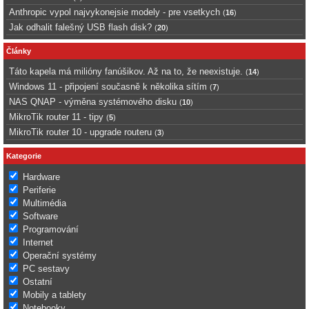
Anthropic vypol najvykonejsie modely - pre vsetkych
(
16
)
Jak odhalit falešný USB flash disk?
(
20
)
Články
Táto kapela má milióny fanúšikov. Až na to, že neexistuje.
(
14
)
Windows 11 - připojení současně k několika sítím
(
7
)
NAS QNAP - výměna systémového disku
(
10
)
MikroTik router 11 - tipy
(
5
)
MikroTik router 10 - upgrade routeru
(
3
)
Kategorie
Hardware
Periferie
Multimédia
Software
Programování
Internet
Operační systémy
PC sestavy
Ostatní
Mobily a tablety
Notebooky