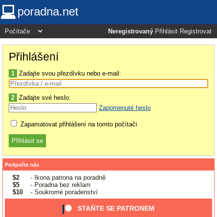
poradna.net
Neregistrovaný
Přihlásit
Registrovat
Přihlášení
1
Zadajte svou přezdívku nebo e-mail:
2
Zadajte své heslo:
Zapomenuté heslo
Zapamatovat přihlášení na tomto počítači
Podpořte nás
$2
- Ikona patrona na poradně
$5
- Poradna bez reklam
$10
- Soukromé poradenství
STAŇTE SE PATRONEM