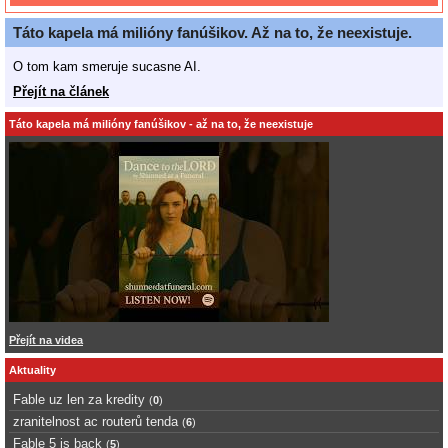
Táto kapela má milióny fanúšikov. Až na to, že neexistuje.
O tom kam smeruje sucasne AI.
Přejít na článek
Táto kapela má milióny fanúšikov - až na to, že neexistuje
Přejít na videa
Aktuality
Fable uz len za kredity
(
0
)
zranitelnost ac routerů tenda
(
6
)
Fable 5 is back
(
5
)