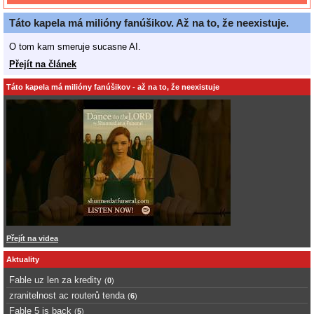
Táto kapela má milióny fanúšikov. Až na to, že neexistuje.
O tom kam smeruje sucasne AI.
Přejít na článek
Táto kapela má milióny fanúšikov - až na to, že neexistuje
Přejít na videa
Aktuality
Fable uz len za kredity
(
0
)
zranitelnost ac routerů tenda
(
6
)
Fable 5 is back
(
5
)