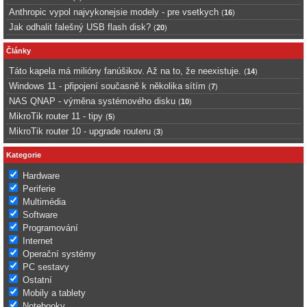
Anthropic vypol najvykonejsie modely - pre vsetkych
(
16
)
Jak odhalit falešný USB flash disk?
(
20
)
Články
Táto kapela má milióny fanúšikov. Až na to, že neexistuje.
(
14
)
Windows 11 - připojení současně k několika sítím
(
7
)
NAS QNAP - výměna systémového disku
(
10
)
MikroTik router 11 - tipy
(
5
)
MikroTik router 10 - upgrade routeru
(
3
)
Kategorie
Hardware
Periferie
Multimédia
Software
Programování
Internet
Operační systémy
PC sestavy
Ostatní
Mobily a tablety
Notebooky