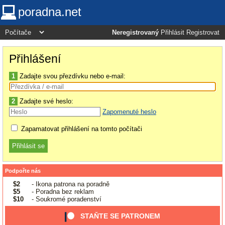
poradna.net
Neregistrovaný
Přihlásit
Registrovat
Přihlášení
1
Zadajte svou přezdívku nebo e-mail:
2
Zadajte své heslo:
Zapomenuté heslo
Zapamatovat přihlášení na tomto počítači
Podpořte nás
$2
- Ikona patrona na poradně
$5
- Poradna bez reklam
$10
- Soukromé poradenství
STAŇTE SE PATRONEM