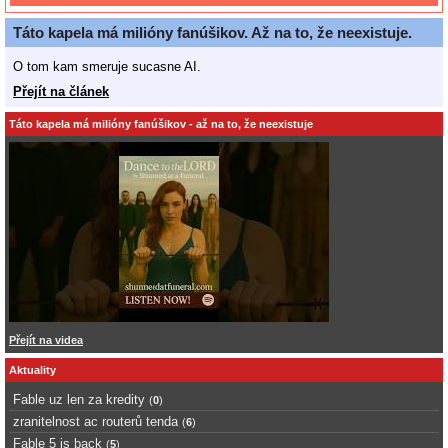
Táto kapela má milióny fanúšikov. Až na to, že neexistuje.
O tom kam smeruje sucasne AI.
Přejít na článek
Táto kapela má milióny fanúšikov - až na to, že neexistuje
Přejít na videa
Aktuality
Fable uz len za kredity
(
0
)
zranitelnost ac routerů tenda
(
6
)
Fable 5 is back
(
5
)