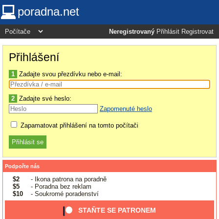
poradna.net
Neregistrovaný
Přihlásit
Registrovat
Přihlášení
1
Zadajte svou přezdívku nebo e-mail:
2
Zadajte své heslo:
Zapomenuté heslo
Zapamatovat přihlášení na tomto počítači
Podpořte nás
$2
- Ikona patrona na poradně
$5
- Poradna bez reklam
$10
- Soukromé poradenství
STAŇTE SE PATRONEM