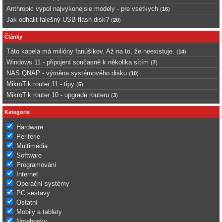
Anthropic vypol najvykonejsie modely - pre vsetkych
(
16
)
Jak odhalit falešný USB flash disk?
(
20
)
Články
Táto kapela má milióny fanúšikov. Až na to, že neexistuje.
(
14
)
Windows 11 - připojení současně k několika sítím
(
7
)
NAS QNAP - výměna systémového disku
(
10
)
MikroTik router 11 - tipy
(
5
)
MikroTik router 10 - upgrade routeru
(
3
)
Kategorie
Hardware
Periferie
Multimédia
Software
Programování
Internet
Operační systémy
PC sestavy
Ostatní
Mobily a tablety
Notebooky