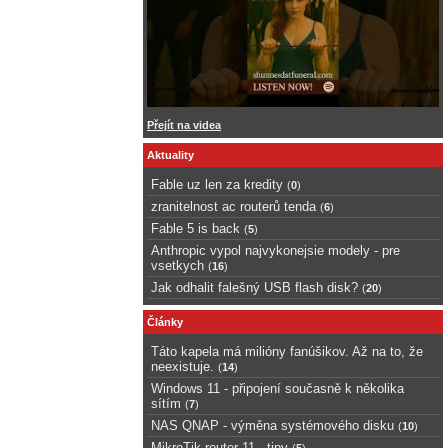
Přejít na videa
Aktuality
Fable uz len za kredity
(
0
)
zranitelnost ac routerů tenda
(
6
)
Fable 5 is back
(
5
)
Anthropic vypol najvykonejsie modely - pre
vsetkych
(
16
)
Jak odhalit falešný USB flash disk?
(
20
)
Články
Táto kapela má milióny fanúšikov. Až na to, že
neexistuje.
(
14
)
Windows 11 - připojení současně k několika
sítím
(
7
)
NAS QNAP - výměna systémového disku
(
10
)
MikroTik router 11 - tipy
(
5
)