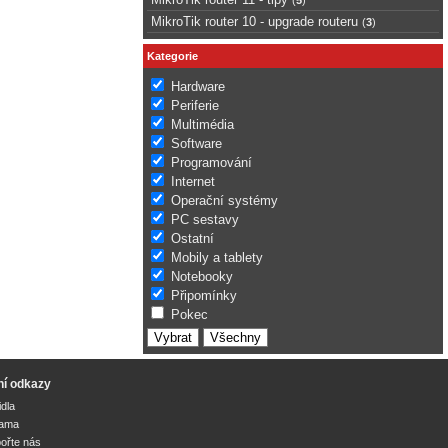
MikroTik router 10 - upgrade routeru
(
3
)
Kategorie
Hardware
Periferie
Multimédia
Software
Programování
Internet
Operační systémy
PC sestavy
Ostatní
Mobily a tablety
Notebooky
Připomínky
Pokec
ní odkazy
idla
lama
ořte nás