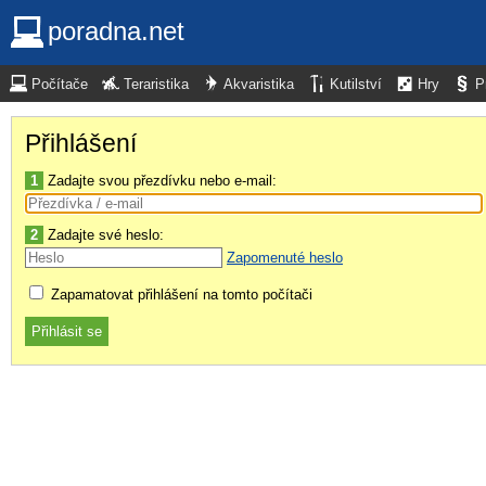
poradna.net
Počítače
Teraristika
Akvaristika
Kutilství
Hry
P
Přihlášení
1
Zadajte svou přezdívku nebo e-mail:
2
Zadajte své heslo:
Zapomenuté heslo
Zapamatovat přihlášení na tomto počítači