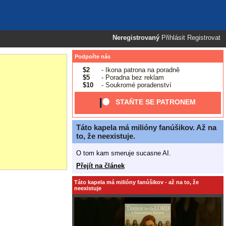
Neregistrovaný
Přihlásit
Registrovat
Podpořte nás
$2
- Ikona patrona na poradně
$5
- Poradna bez reklam
$10
- Soukromé poradenství
STAŇTE SE PATRONEM
Táto kapela má milióny fanúšikov. Až na
to, že neexistuje.
O tom kam smeruje sucasne AI.
Přejít na článek
Táto kapela má milióny fanúšikov - až na to, že
neexistuje