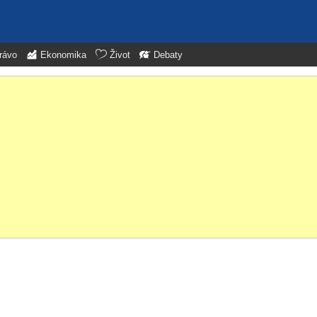
rávo
Ekonomika
Život
Debaty