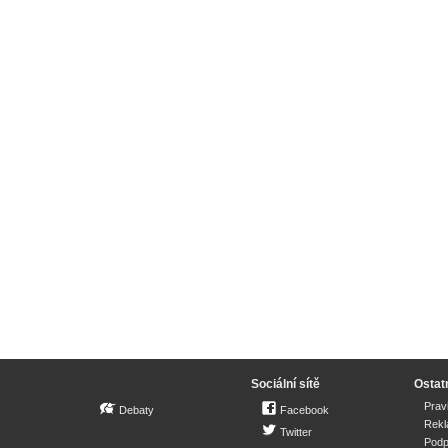
Sociální sítě
Ostat
Prav
Debaty
Facebook
Rek
Twitter
Podp