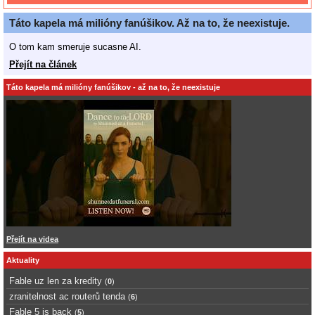
Táto kapela má milióny fanúšikov. Až na to, že neexistuje.
O tom kam smeruje sucasne AI.
Přejít na článek
Táto kapela má milióny fanúšikov - až na to, že neexistuje
Přejít na videa
Aktuality
Fable uz len za kredity
(
0
)
zranitelnost ac routerů tenda
(
6
)
Fable 5 is back
(
5
)