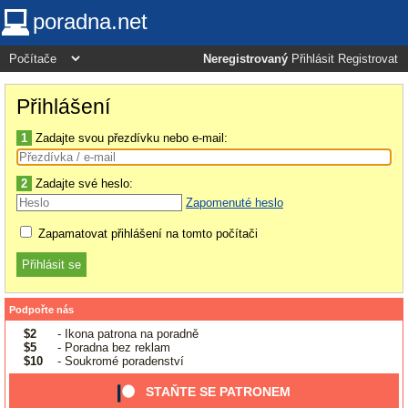
poradna.net
Neregistrovaný
Přihlásit
Registrovat
Přihlášení
1
Zadajte svou přezdívku nebo e-mail:
2
Zadajte své heslo:
Zapomenuté heslo
Zapamatovat přihlášení na tomto počítači
Podpořte nás
$2
- Ikona patrona na poradně
$5
- Poradna bez reklam
$10
- Soukromé poradenství
STAŇTE SE PATRONEM