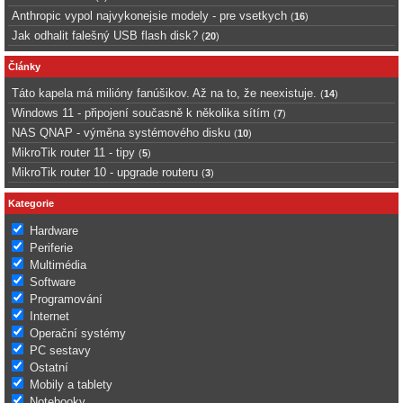
Anthropic vypol najvykonejsie modely - pre vsetkych
(
16
)
Jak odhalit falešný USB flash disk?
(
20
)
Články
Táto kapela má milióny fanúšikov. Až na to, že neexistuje.
(
14
)
Windows 11 - připojení současně k několika sítím
(
7
)
NAS QNAP - výměna systémového disku
(
10
)
MikroTik router 11 - tipy
(
5
)
MikroTik router 10 - upgrade routeru
(
3
)
Kategorie
Hardware
Periferie
Multimédia
Software
Programování
Internet
Operační systémy
PC sestavy
Ostatní
Mobily a tablety
Notebooky