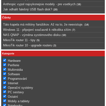
Anthropic vypol najvykonejsie modely - pre vsetkych
(
16
)
Jak odhalit falešný USB flash disk?
(
20
)
Články
Táto kapela má milióny fanúšikov. Až na to, že neexistuje.
(
14
)
Windows 11 - připojení současně k několika sítím
(
7
)
NAS QNAP - výměna systémového disku
(
10
)
MikroTik router 11 - tipy
(
5
)
MikroTik router 10 - upgrade routeru
(
3
)
Kategorie
Hardware
Periferie
Multimédia
Software
Programování
Internet
Operační systémy
PC sestavy
Ostatní
Mobily a tablety
Notebooky