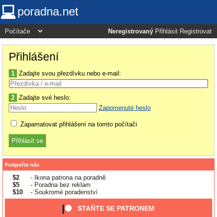
poradna.net
Neregistrovaný
Přihlásit
Registrovat
Přihlášení
1
Zadajte svou přezdívku nebo e-mail:
2
Zadajte své heslo:
Zapomenuté heslo
Zapamatovat přihlášení na tomto počítači
Podpořte nás
$2
- Ikona patrona na poradně
$5
- Poradna bez reklam
$10
- Soukromé poradenství
STAŇTE SE PATRONEM