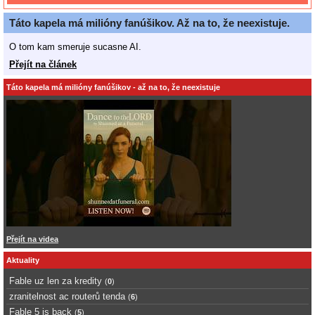
Táto kapela má milióny fanúšikov. Až na to, že neexistuje.
O tom kam smeruje sucasne AI.
Přejít na článek
Táto kapela má milióny fanúšikov - až na to, že neexistuje
Přejít na videa
Aktuality
Fable uz len za kredity
(
0
)
zranitelnost ac routerů tenda
(
6
)
Fable 5 is back
(
5
)