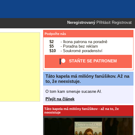
Neregistrovaný
Přihlásit
Registrovat
Podpořte nás
$2
- Ikona patrona na poradně
$5
- Poradna bez reklam
$10
- Soukromé poradenství
STAŇTE SE PATRONEM
Táto kapela má milióny fanúšikov. Až na
to, že neexistuje.
O tom kam smeruje sucasne AI.
Přejít na článek
Táto kapela má milióny fanúšikov - až na to, že
neexistuje