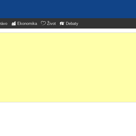
rávo
Ekonomika
Život
Debaty