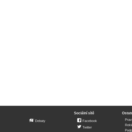
Sociální sítě
Ostat
Prav
Debaty
Facebook
Rek
Twitter
Podp