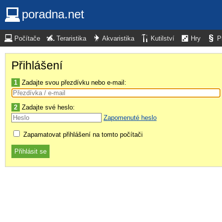
poradna.net
Počítače
Teraristika
Akvaristika
Kutilství
Hry
P
Přihlášení
1
Zadajte svou přezdívku nebo e-mail:
2
Zadajte své heslo:
Zapomenuté heslo
Zapamatovat přihlášení na tomto počítači