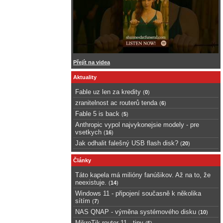
Přejít na videa
Aktuality
Fable uz len za kredity
(
0
)
zranitelnost ac routerů tenda
(
6
)
Fable 5 is back
(
5
)
Anthropic vypol najvykonejsie modely - pre
vsetkych
(
16
)
Jak odhalit falešný USB flash disk?
(
20
)
Články
Táto kapela má milióny fanúšikov. Až na to, že
neexistuje.
(
14
)
Windows 11 - připojení současně k několika
sítím
(
7
)
NAS QNAP - výměna systémového disku
(
10
)
MikroTik router 11 - tipy
(
5
)