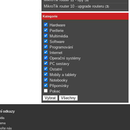
MikroTik router 10 - upgrade routeru
(
3
)
Kategorie
Hardware
Periferie
Multimédia
Software
Programování
Internet
Operační systémy
PC sestavy
Ostatní
Mobily a tablety
Notebooky
Připomínky
Pokec
ní odkazy
idla
lama
ořte nás