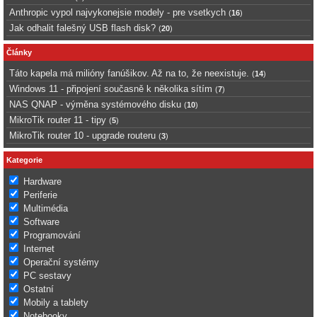
Anthropic vypol najvykonejsie modely - pre vsetkych
(
16
)
Jak odhalit falešný USB flash disk?
(
20
)
Články
Táto kapela má milióny fanúšikov. Až na to, že neexistuje.
(
14
)
Windows 11 - připojení současně k několika sítím
(
7
)
NAS QNAP - výměna systémového disku
(
10
)
MikroTik router 11 - tipy
(
5
)
MikroTik router 10 - upgrade routeru
(
3
)
Kategorie
Hardware
Periferie
Multimédia
Software
Programování
Internet
Operační systémy
PC sestavy
Ostatní
Mobily a tablety
Notebooky