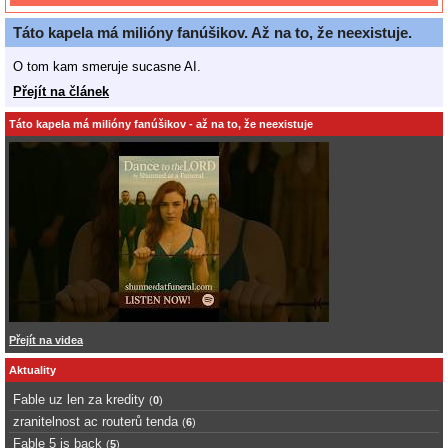
Táto kapela má milióny fanúšikov. Až na to, že neexistuje.
O tom kam smeruje sucasne AI.
Přejít na článek
Táto kapela má milióny fanúšikov - až na to, že neexistuje
Přejít na videa
Aktuality
Fable uz len za kredity
(
0
)
zranitelnost ac routerů tenda
(
6
)
Fable 5 is back
(
5
)