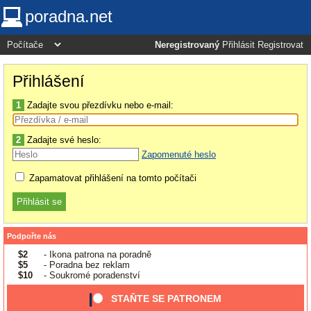
poradna.net
Neregistrovaný
Přihlásit
Registrovat
Přihlášení
1
Zadajte svou přezdívku nebo e-mail:
2
Zadajte své heslo:
Zapomenuté heslo
Zapamatovat přihlášení na tomto počítači
Podpořte nás
$2
- Ikona patrona na poradně
$5
- Poradna bez reklam
$10
- Soukromé poradenství
STAŇTE SE PATRONEM