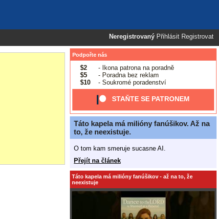
Neregistrovaný
Přihlásit
Registrovat
Podpořte nás
$2
- Ikona patrona na poradně
$5
- Poradna bez reklam
$10
- Soukromé poradenství
STAŇTE SE PATRONEM
Táto kapela má milióny fanúšikov. Až na
to, že neexistuje.
O tom kam smeruje sucasne AI.
Přejít na článek
Táto kapela má milióny fanúšikov - až na to, že
neexistuje