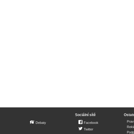
Sociální sítě
Ostat
Prav
Debaty
Facebook
Rek
Twitter
Podp