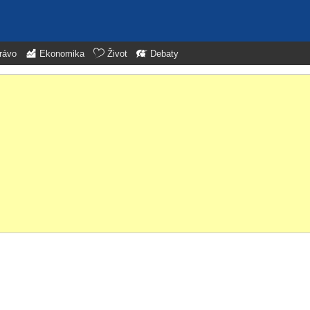
rávo
Ekonomika
Život
Debaty