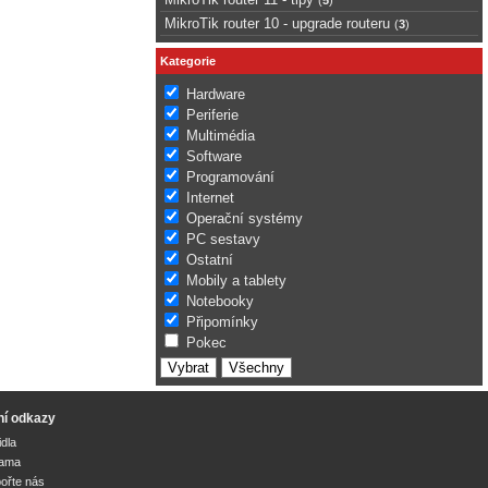
MikroTik router 10 - upgrade routeru
(
3
)
Kategorie
Hardware
Periferie
Multimédia
Software
Programování
Internet
Operační systémy
PC sestavy
Ostatní
Mobily a tablety
Notebooky
Připomínky
Pokec
ní odkazy
idla
lama
ořte nás