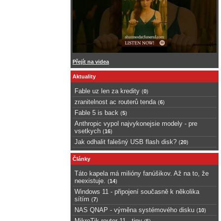
Přejít na videa
Aktuality
Fable uz len za kredity
(
0
)
zranitelnost ac routerů tenda
(
6
)
Fable 5 is back
(
5
)
Anthropic vypol najvykonejsie modely - pre
vsetkych
(
16
)
Jak odhalit falešný USB flash disk?
(
20
)
Články
Táto kapela má milióny fanúšikov. Až na to, že
neexistuje.
(
14
)
Windows 11 - připojení současně k několika
sítím
(
7
)
NAS QNAP - výměna systémového disku
(
10
)
MikroTik router 11 - tipy
(
5
)