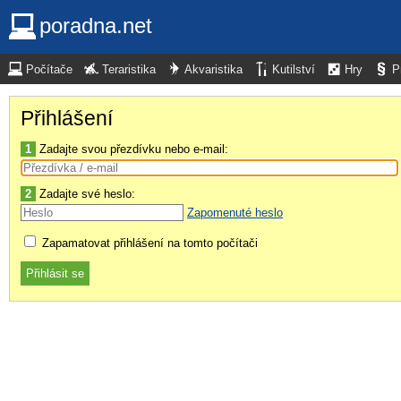
poradna.net
Počítače
Teraristika
Akvaristika
Kutilství
Hry
P
Přihlášení
1
Zadajte svou přezdívku nebo e-mail:
2
Zadajte své heslo:
Zapomenuté heslo
Zapamatovat přihlášení na tomto počítači