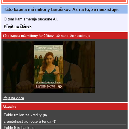
Táto kapela má milióny fanúšikov. Až na to, že neexistuje.
O tom kam smeruje sucasne AI.
Přejít na článek
Táto kapela má milióny fanúšikov - až na to, že neexistuje
Přejít na videa
Aktuality
Fable uz len za kredity
(
0
)
zranitelnost ac routerů tenda
(
6
)
Fable 5 is back
(
5
)