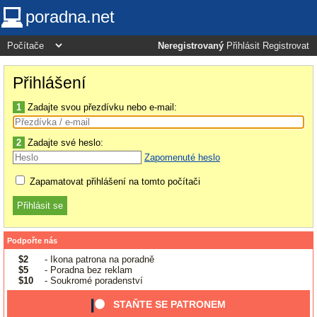
poradna.net
Neregistrovaný
Přihlásit
Registrovat
Přihlášení
1
Zadajte svou přezdívku nebo e-mail:
2
Zadajte své heslo:
Zapomenuté heslo
Zapamatovat přihlášení na tomto počítači
Podpořte nás
$2
- Ikona patrona na poradně
$5
- Poradna bez reklam
$10
- Soukromé poradenství
STAŇTE SE PATRONEM