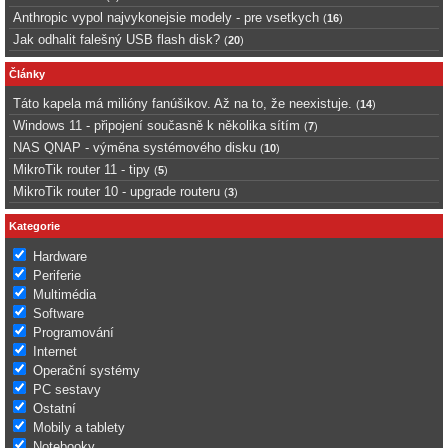
Anthropic vypol najvykonejsie modely - pre vsetkych
(
16
)
Jak odhalit falešný USB flash disk?
(
20
)
Články
Táto kapela má milióny fanúšikov. Až na to, že neexistuje.
(
14
)
Windows 11 - připojení současně k několika sítím
(
7
)
NAS QNAP - výměna systémového disku
(
10
)
MikroTik router 11 - tipy
(
5
)
MikroTik router 10 - upgrade routeru
(
3
)
Kategorie
Hardware
Periferie
Multimédia
Software
Programování
Internet
Operační systémy
PC sestavy
Ostatní
Mobily a tablety
Notebooky