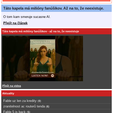
Táto kapela má milióny fanúšikov. Až na to, že neexistuje.
O tom kam smeruje sucasne AI.
Přejít na článek
Táto kapela má milióny fanúšikov - až na to, že neexistuje
Přejít na videa
Aktuality
Fable uz len za kredity
(
0
)
zranitelnost ac routerů tenda
(
6
)
Fable 5 is back
(
5
)