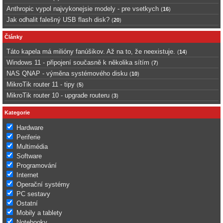
Anthropic vypol najvykonejsie modely - pre vsetkych
(
16
)
Jak odhalit falešný USB flash disk?
(
20
)
Články
Táto kapela má milióny fanúšikov. Až na to, že neexistuje.
(
14
)
Windows 11 - připojení současně k několika sítím
(
7
)
NAS QNAP - výměna systémového disku
(
10
)
MikroTik router 11 - tipy
(
5
)
MikroTik router 10 - upgrade routeru
(
3
)
Kategorie
Hardware
Periferie
Multimédia
Software
Programování
Internet
Operační systémy
PC sestavy
Ostatní
Mobily a tablety
Notebooky