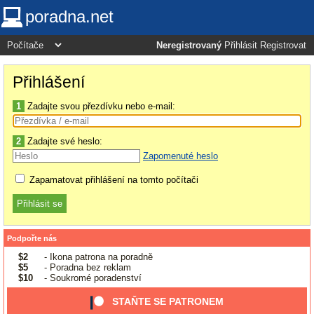
poradna.net
Neregistrovaný
Přihlásit
Registrovat
Přihlášení
1
Zadajte svou přezdívku nebo e-mail:
2
Zadajte své heslo:
Zapomenuté heslo
Zapamatovat přihlášení na tomto počítači
Podpořte nás
$2
- Ikona patrona na poradně
$5
- Poradna bez reklam
$10
- Soukromé poradenství
STAŇTE SE PATRONEM