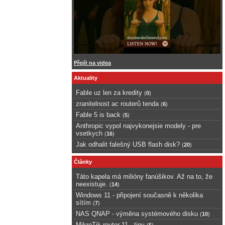
Přejít na videa
Aktuality
Fable uz len za kredity
(
0
)
zranitelnost ac routerů tenda
(
6
)
Fable 5 is back
(
5
)
Anthropic vypol najvykonejsie modely - pre
vsetkych
(
16
)
Jak odhalit falešný USB flash disk?
(
20
)
Články
Táto kapela má milióny fanúšikov. Až na to, že
neexistuje.
(
14
)
Windows 11 - připojení současně k několika
sítím
(
7
)
NAS QNAP - výměna systémového disku
(
10
)
MikroTik router 11 - tipy
(
5
)