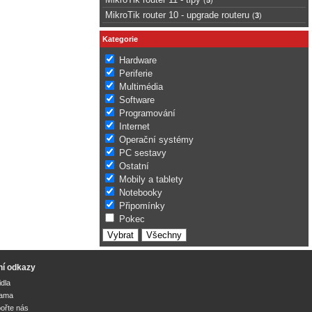
MikroTik router 10 - upgrade routeru
(
3
)
Kategorie
Hardware
Periferie
Multimédia
Software
Programování
Internet
Operační systémy
PC sestavy
Ostatní
Mobily a tablety
Notebooky
Připomínky
Pokec
ní odkazy
idla
lama
ořte nás