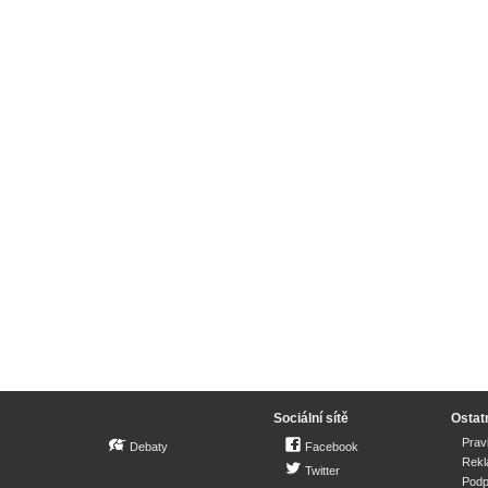
Sociální sítě
Ostat
Prav
Debaty
Facebook
Rek
Twitter
Podp