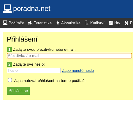
poradna.net
Počítače
Teraristika
Akvaristika
Kutilství
Hry
P
Přihlášení
1
Zadajte svou přezdívku nebo e-mail:
2
Zadajte své heslo:
Zapomenuté heslo
Zapamatovat přihlášení na tomto počítači