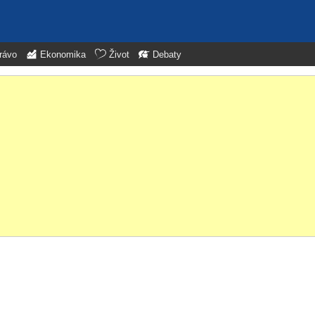
rávo
Ekonomika
Život
Debaty