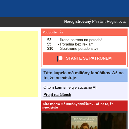
Neregistrovaný
Přihlásit
Registrovat
Podpořte nás
$2
- Ikona patrona na poradně
$5
- Poradna bez reklam
$10
- Soukromé poradenství
STAŇTE SE PATRONEM
Táto kapela má milióny fanúšikov. Až na
to, že neexistuje.
O tom kam smeruje sucasne AI.
Přejít na článek
Táto kapela má milióny fanúšikov - až na to, že
neexistuje