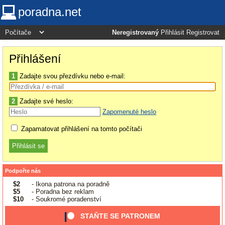
poradna.net
Neregistrovaný
Přihlásit
Registrovat
Přihlášení
1
Zadajte svou přezdívku nebo e-mail:
2
Zadajte své heslo:
Zapomenuté heslo
Zapamatovat přihlášení na tomto počítači
Podpořte nás
$2
- Ikona patrona na poradně
$5
- Poradna bez reklam
$10
- Soukromé poradenství
STAŇTE SE PATRONEM