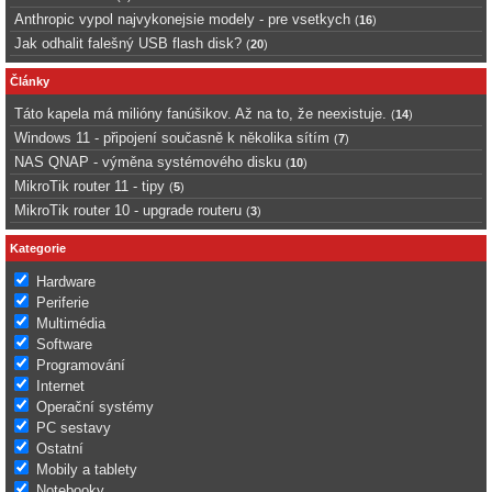
Anthropic vypol najvykonejsie modely - pre vsetkych
(
16
)
Jak odhalit falešný USB flash disk?
(
20
)
Články
Táto kapela má milióny fanúšikov. Až na to, že neexistuje.
(
14
)
Windows 11 - připojení současně k několika sítím
(
7
)
NAS QNAP - výměna systémového disku
(
10
)
MikroTik router 11 - tipy
(
5
)
MikroTik router 10 - upgrade routeru
(
3
)
Kategorie
Hardware
Periferie
Multimédia
Software
Programování
Internet
Operační systémy
PC sestavy
Ostatní
Mobily a tablety
Notebooky