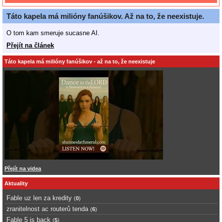
Táto kapela má milióny fanúšikov. Až na to, že neexistuje.
O tom kam smeruje sucasne AI.
Přejít na článek
Táto kapela má milióny fanúšikov - až na to, že neexistuje
Přejít na videa
Aktuality
Fable uz len za kredity
(
0
)
zranitelnost ac routerů tenda
(
6
)
Fable 5 is back
(
5
)