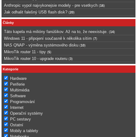
Anthropic vypol najvykonejsie modely - pre vsetkych
(
16
)
Jak odhalit falešný USB flash disk?
(
20
)
Články
Táto kapela má milióny fanúšikov. Až na to, že neexistuje.
(
14
)
Windows 11 - připojení současně k několika sítím
(
7
)
NAS QNAP - výměna systémového disku
(
10
)
MikroTik router 11 - tipy
(
5
)
MikroTik router 10 - upgrade routeru
(
3
)
Kategorie
Hardware
Periferie
Multimédia
Software
Programování
Internet
Operační systémy
PC sestavy
Ostatní
Mobily a tablety
Notebooky