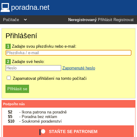
poradna.net
Neregistrovaný
Přihlásit
Registrovat
Přihlášení
1
Zadajte svou přezdívku nebo e-mail:
2
Zadajte své heslo:
Zapomenuté heslo
Zapamatovat přihlášení na tomto počítači
Podpořte nás
$2
- Ikona patrona na poradně
$5
- Poradna bez reklam
$10
- Soukromé poradenství
STAŇTE SE PATRONEM