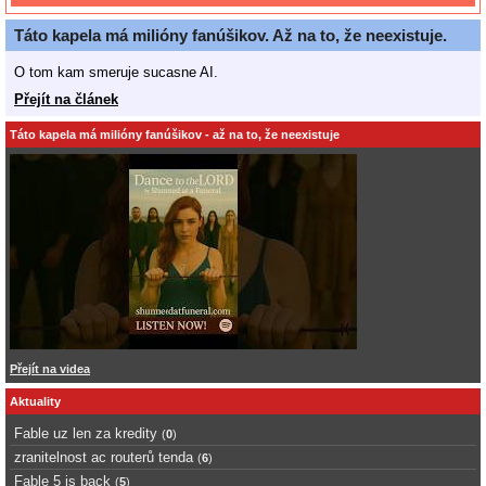
Táto kapela má milióny fanúšikov. Až na to, že neexistuje.
O tom kam smeruje sucasne AI.
Přejít na článek
Táto kapela má milióny fanúšikov - až na to, že neexistuje
Přejít na videa
Aktuality
Fable uz len za kredity
(
0
)
zranitelnost ac routerů tenda
(
6
)
Fable 5 is back
(
5
)