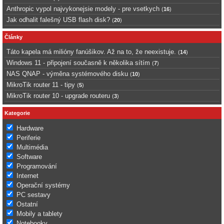
Anthropic vypol najvykonejsie modely - pre vsetkych
(
16
)
Jak odhalit falešný USB flash disk?
(
20
)
Články
Táto kapela má milióny fanúšikov. Až na to, že neexistuje.
(
14
)
Windows 11 - připojení současně k několika sítím
(
7
)
NAS QNAP - výměna systémového disku
(
10
)
MikroTik router 11 - tipy
(
5
)
MikroTik router 10 - upgrade routeru
(
3
)
Kategorie
Hardware
Periferie
Multimédia
Software
Programování
Internet
Operační systémy
PC sestavy
Ostatní
Mobily a tablety
Notebooky