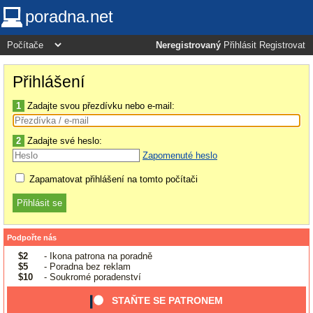
poradna.net
Neregistrovaný
Přihlásit
Registrovat
Přihlášení
1
Zadajte svou přezdívku nebo e-mail:
2
Zadajte své heslo:
Zapomenuté heslo
Zapamatovat přihlášení na tomto počítači
Podpořte nás
$2
- Ikona patrona na poradně
$5
- Poradna bez reklam
$10
- Soukromé poradenství
STAŇTE SE PATRONEM