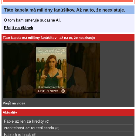
Táto kapela má milióny fanúšikov. Až na to, že neexistuje.
O tom kam smeruje sucasne AI.
Přejít na článek
Táto kapela má milióny fanúšikov - až na to, že neexistuje
Přejít na videa
Aktuality
Fable uz len za kredity
(
0
)
zranitelnost ac routerů tenda
(
6
)
Fable 5 is back
(
5
)