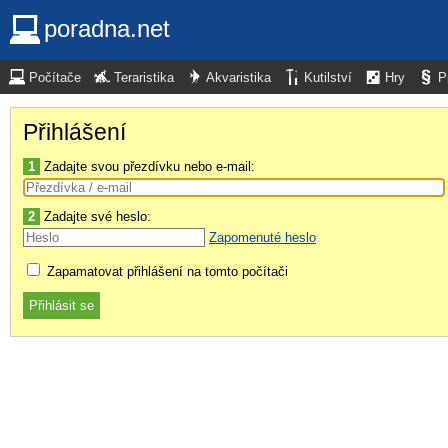
poradna.net
Počítače
Teraristika
Akvaristika
Kutilství
Hry
P
Přihlášení
1
Zadajte svou přezdívku nebo e-mail:
2
Zadajte své heslo:
Zapomenuté heslo
Zapamatovat přihlášení na tomto počítači