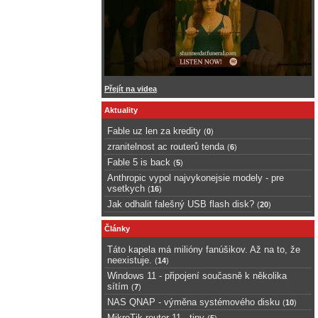
Přejít na videa
Aktuality
Fable uz len za kredity
(
0
)
zranitelnost ac routerů tenda
(
6
)
Fable 5 is back
(
5
)
Anthropic vypol najvykonejsie modely - pre
vsetkych
(
16
)
Jak odhalit falešný USB flash disk?
(
20
)
Články
Táto kapela má milióny fanúšikov. Až na to, že
neexistuje.
(
14
)
Windows 11 - připojení současně k několika
sítím
(
7
)
NAS QNAP - výměna systémového disku
(
10
)
MikroTik router 11 - tipy
(
5
)