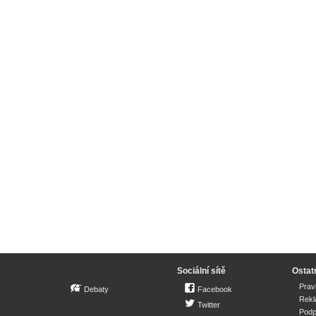
Sociální sítě
Ostat
Prav
Debaty
Facebook
Rek
Twitter
Podp