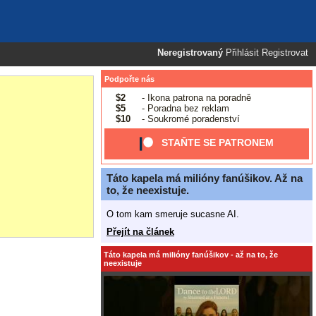
Neregistrovaný
Přihlásit
Registrovat
Podpořte nás
$2
- Ikona patrona na poradně
$5
- Poradna bez reklam
$10
- Soukromé poradenství
STAŇTE SE PATRONEM
Táto kapela má milióny fanúšikov. Až na
to, že neexistuje.
O tom kam smeruje sucasne AI.
Přejít na článek
Táto kapela má milióny fanúšikov - až na to, že
neexistuje