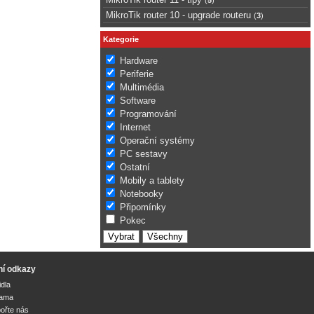
MikroTik router 10 - upgrade routeru
(
3
)
Kategorie
Hardware
Periferie
Multimédia
Software
Programování
Internet
Operační systémy
PC sestavy
Ostatní
Mobily a tablety
Notebooky
Připomínky
Pokec
ní odkazy
idla
lama
ořte nás