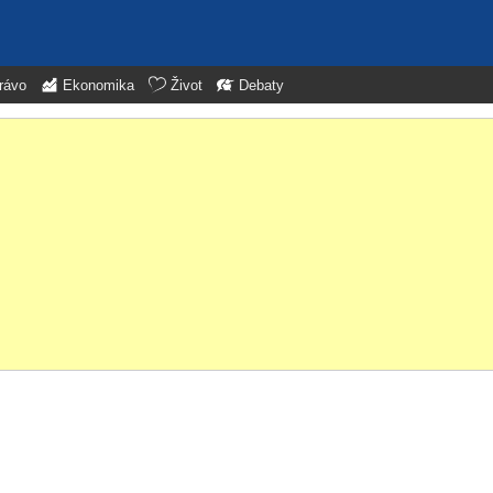
rávo
Ekonomika
Život
Debaty