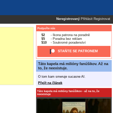
Neregistrovaný
Přihlásit
Registrovat
Podpořte nás
$2
- Ikona patrona na poradně
$5
- Poradna bez reklam
$10
- Soukromé poradenství
STAŇTE SE PATRONEM
Táto kapela má milióny fanúšikov. Až na
to, že neexistuje.
O tom kam smeruje sucasne AI.
Přejít na článek
Táto kapela má milióny fanúšikov - až na to, že
neexistuje