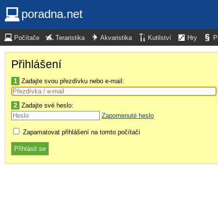
poradna.net
Počítače
Teraristika
Akvaristika
Kutilství
Hry
P
Přihlášení
1
Zadajte svou přezdívku nebo e-mail:
2
Zadajte své heslo:
Zapomenuté heslo
Zapamatovat přihlášení na tomto počítači