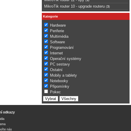
MikroTik router 10 - upgrade routeru
(
3
)
Kategorie
Hardware
Periferie
Multimédia
Software
Programování
Internet
Operační systémy
PC sestavy
Ostatní
Mobily a tablety
Notebooky
Připomínky
Pokec
ní odkazy
idla
lama
ořte nás