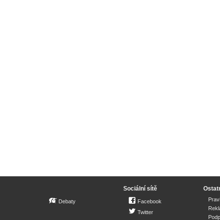
Sociální sítě
Ostat
Prav
Debaty
Facebook
Rek
Twitter
Podp