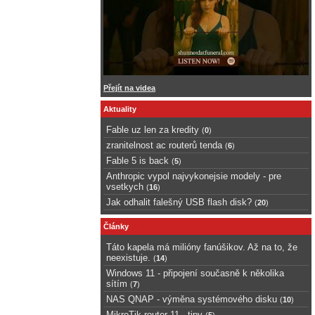
Přejít na videa
Aktuality
Fable uz len za kredity
(
0
)
zranitelnost ac routerů tenda
(
6
)
Fable 5 is back
(
5
)
Anthropic vypol najvykonejsie modely - pre
vsetkych
(
16
)
Jak odhalit falešný USB flash disk?
(
20
)
Články
Táto kapela má milióny fanúšikov. Až na to, že
neexistuje.
(
14
)
Windows 11 - připojení současně k několika
sítím
(
7
)
NAS QNAP - výměna systémového disku
(
10
)
MikroTik router 11 - tipy
(
5
)