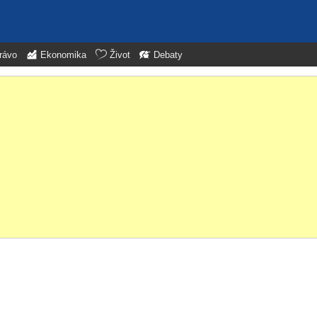
rávo
Ekonomika
Život
Debaty