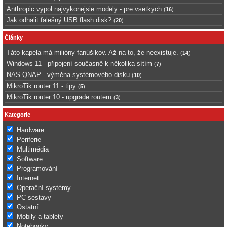
Anthropic vypol najvykonejsie modely - pre vsetkych
(
16
)
Jak odhalit falešný USB flash disk?
(
20
)
Články
Táto kapela má milióny fanúšikov. Až na to, že neexistuje.
(
14
)
Windows 11 - připojení současně k několika sítím
(
7
)
NAS QNAP - výměna systémového disku
(
10
)
MikroTik router 11 - tipy
(
5
)
MikroTik router 10 - upgrade routeru
(
3
)
Kategorie
Hardware
Periferie
Multimédia
Software
Programování
Internet
Operační systémy
PC sestavy
Ostatní
Mobily a tablety
Notebooky