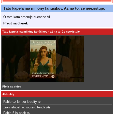
Táto kapela má milióny fanúšikov. Až na to, že neexistuje.
O tom kam smeruje sucasne AI.
Přejít na článek
Táto kapela má milióny fanúšikov - až na to, že neexistuje
Přejít na videa
Aktuality
Fable uz len za kredity
(
0
)
zranitelnost ac routerů tenda
(
6
)
Fable 5 is back
(
5
)