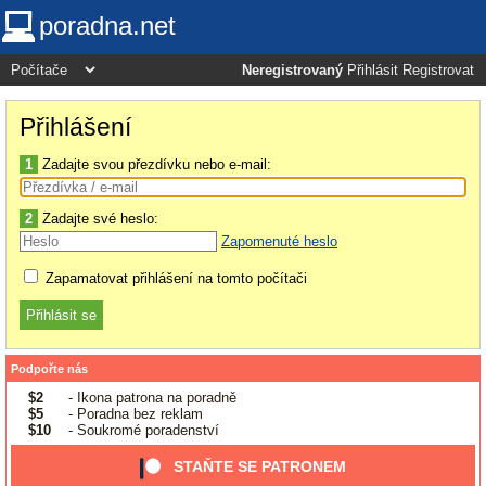
poradna.net
Neregistrovaný
Přihlásit
Registrovat
Přihlášení
1
Zadajte svou přezdívku nebo e-mail:
2
Zadajte své heslo:
Zapomenuté heslo
Zapamatovat přihlášení na tomto počítači
Podpořte nás
$2
- Ikona patrona na poradně
$5
- Poradna bez reklam
$10
- Soukromé poradenství
STAŇTE SE PATRONEM