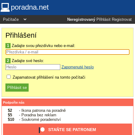
poradna.net
Neregistrovaný
Přihlásit
Registrovat
Přihlášení
1
Zadajte svou přezdívku nebo e-mail:
2
Zadajte své heslo:
Zapomenuté heslo
Zapamatovat přihlášení na tomto počítači
Podpořte nás
$2
- Ikona patrona na poradně
$5
- Poradna bez reklam
$10
- Soukromé poradenství
STAŇTE SE PATRONEM