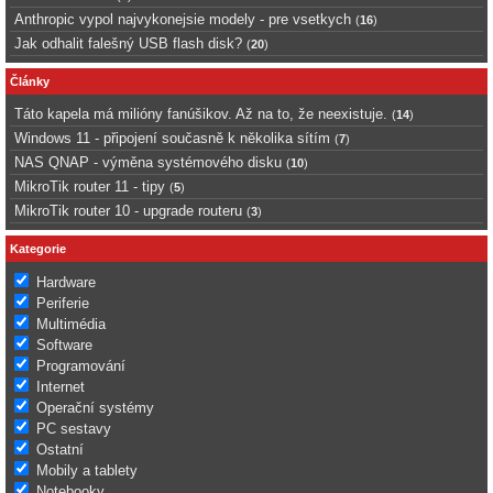
Anthropic vypol najvykonejsie modely - pre vsetkych
(
16
)
Jak odhalit falešný USB flash disk?
(
20
)
Články
Táto kapela má milióny fanúšikov. Až na to, že neexistuje.
(
14
)
Windows 11 - připojení současně k několika sítím
(
7
)
NAS QNAP - výměna systémového disku
(
10
)
MikroTik router 11 - tipy
(
5
)
MikroTik router 10 - upgrade routeru
(
3
)
Kategorie
Hardware
Periferie
Multimédia
Software
Programování
Internet
Operační systémy
PC sestavy
Ostatní
Mobily a tablety
Notebooky