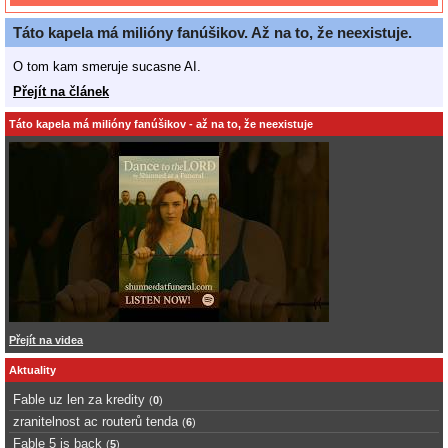
Táto kapela má milióny fanúšikov. Až na to, že neexistuje.
O tom kam smeruje sucasne AI.
Přejít na článek
Táto kapela má milióny fanúšikov - až na to, že neexistuje
Přejít na videa
Aktuality
Fable uz len za kredity
(
0
)
zranitelnost ac routerů tenda
(
6
)
Fable 5 is back
(
5
)