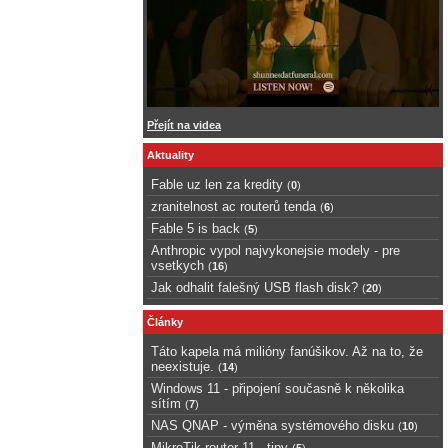
Přejít na videa
Aktuality
Fable uz len za kredity
(
0
)
zranitelnost ac routerů tenda
(
6
)
Fable 5 is back
(
5
)
Anthropic vypol najvykonejsie modely - pre
vsetkych
(
16
)
Jak odhalit falešný USB flash disk?
(
20
)
Články
Táto kapela má milióny fanúšikov. Až na to, že
neexistuje.
(
14
)
Windows 11 - připojení současně k několika
sítím
(
7
)
NAS QNAP - výměna systémového disku
(
10
)
MikroTik router 11 - tipy
(
5
)