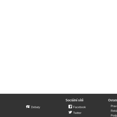
Sociální sítě
Ostat
Prav
Debaty
Facebook
Rek
Twitter
Podp