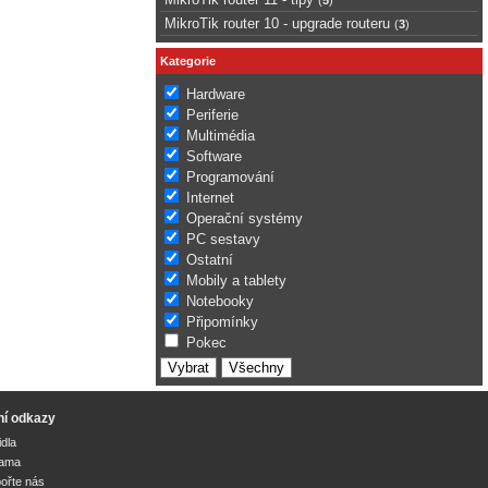
MikroTik router 10 - upgrade routeru
(
3
)
Kategorie
Hardware
Periferie
Multimédia
Software
Programování
Internet
Operační systémy
PC sestavy
Ostatní
Mobily a tablety
Notebooky
Připomínky
Pokec
ní odkazy
idla
lama
ořte nás