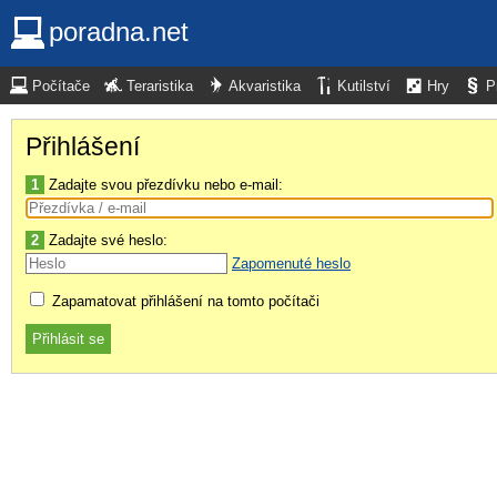
poradna.net
Počítače
Teraristika
Akvaristika
Kutilství
Hry
P
Přihlášení
1
Zadajte svou přezdívku nebo e-mail:
2
Zadajte své heslo:
Zapomenuté heslo
Zapamatovat přihlášení na tomto počítači