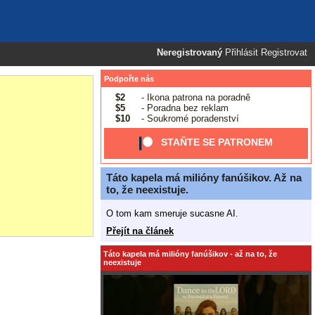
Neregistrovaný
Přihlásit
Registrovat
Podpořte nás
$2
- Ikona patrona na poradně
$5
- Poradna bez reklam
$10
- Soukromé poradenství
STAŇTE SE PATRONEM
Táto kapela má milióny fanúšikov. Až na
to, že neexistuje.
O tom kam smeruje sucasne AI.
Přejít na článek
Táto kapela má milióny fanúšikov - až na to, že
neexistuje