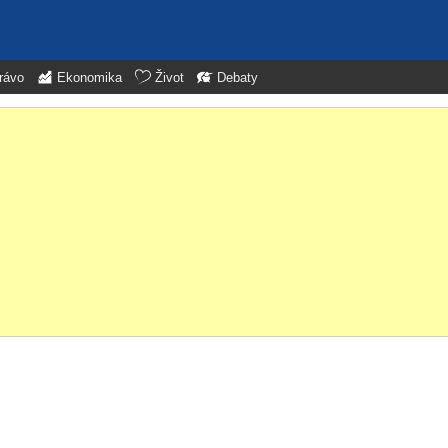
rávo
Ekonomika
Život
Debaty