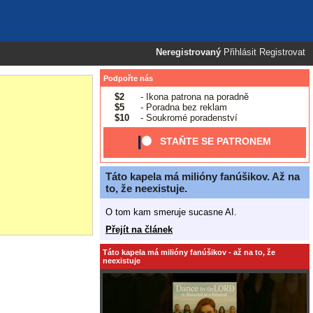
Neregistrovaný
Přihlásit
Registrovat
Podpořte nás
$2
- Ikona patrona na poradně
$5
- Poradna bez reklam
$10
- Soukromé poradenství
STAŇTE SE PATRONEM
Táto kapela má milióny fanúšikov. Až na
to, že neexistuje.
O tom kam smeruje sucasne AI.
Přejít na článek
Táto kapela má milióny fanúšikov - až na to, že
neexistuje