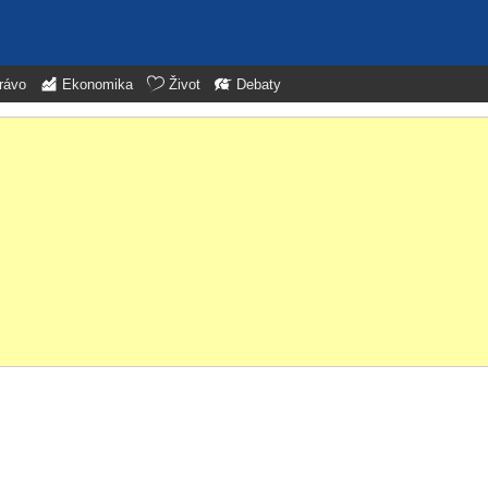
rávo
Ekonomika
Život
Debaty