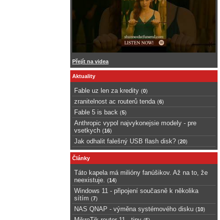
Přejít na videa
Aktuality
Fable uz len za kredity
(
0
)
zranitelnost ac routerů tenda
(
6
)
Fable 5 is back
(
5
)
Anthropic vypol najvykonejsie modely - pre
vsetkych
(
16
)
Jak odhalit falešný USB flash disk?
(
20
)
Články
Táto kapela má milióny fanúšikov. Až na to, že
neexistuje.
(
14
)
Windows 11 - připojení současně k několika
sítím
(
7
)
NAS QNAP - výměna systémového disku
(
10
)
MikroTik router 11 - tipy
(
5
)