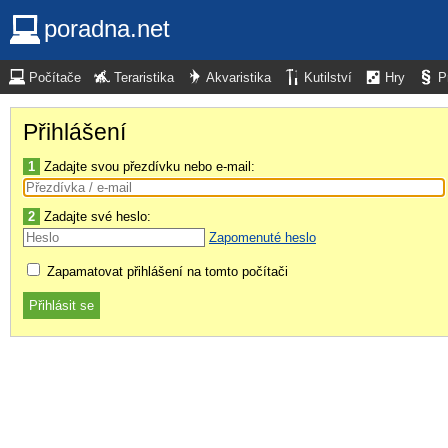
poradna.net
Počítače
Teraristika
Akvaristika
Kutilství
Hry
P
Přihlášení
1
Zadajte svou přezdívku nebo e-mail:
2
Zadajte své heslo:
Zapomenuté heslo
Zapamatovat přihlášení na tomto počítači