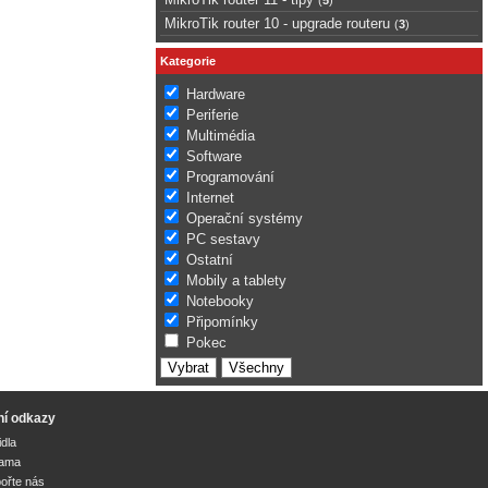
MikroTik router 10 - upgrade routeru
(
3
)
Kategorie
Hardware
Periferie
Multimédia
Software
Programování
Internet
Operační systémy
PC sestavy
Ostatní
Mobily a tablety
Notebooky
Připomínky
Pokec
ní odkazy
idla
lama
ořte nás