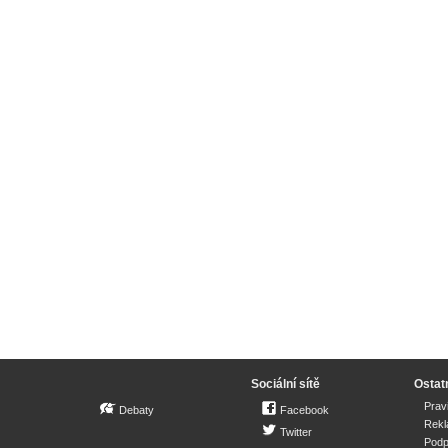
Sociální sítě
Ostat
Prav
Debaty
Facebook
Rek
Twitter
Podp