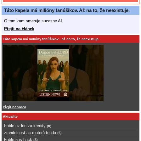
Táto kapela má milióny fanúšikov. Až na to, že neexistuje.
O tom kam smeruje sucasne AI.
Přejít na článek
Táto kapela má milióny fanúšikov - až na to, že neexistuje
Přejít na videa
Aktuality
Fable uz len za kredity
(
0
)
zranitelnost ac routerů tenda
(
6
)
Fable 5 is back
(
5
)