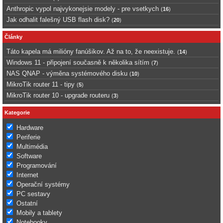
Anthropic vypol najvykonejsie modely - pre vsetkych
(
16
)
Jak odhalit falešný USB flash disk?
(
20
)
Články
Táto kapela má milióny fanúšikov. Až na to, že neexistuje.
(
14
)
Windows 11 - připojení současně k několika sítím
(
7
)
NAS QNAP - výměna systémového disku
(
10
)
MikroTik router 11 - tipy
(
5
)
MikroTik router 10 - upgrade routeru
(
3
)
Kategorie
Hardware
Periferie
Multimédia
Software
Programování
Internet
Operační systémy
PC sestavy
Ostatní
Mobily a tablety
Notebooky