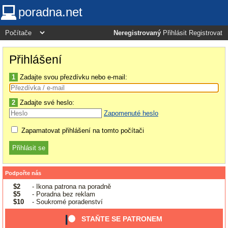
poradna.net
Neregistrovaný
Přihlásit
Registrovat
Přihlášení
1
Zadajte svou přezdívku nebo e-mail:
2
Zadajte své heslo:
Zapomenuté heslo
Zapamatovat přihlášení na tomto počítači
Podpořte nás
$2
- Ikona patrona na poradně
$5
- Poradna bez reklam
$10
- Soukromé poradenství
STAŇTE SE PATRONEM