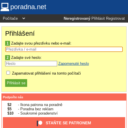
poradna.net
Neregistrovaný
Přihlásit
Registrovat
Přihlášení
1
Zadajte svou přezdívku nebo e-mail:
2
Zadajte své heslo:
Zapomenuté heslo
Zapamatovat přihlášení na tomto počítači
Podpořte nás
$2
- Ikona patrona na poradně
$5
- Poradna bez reklam
$10
- Soukromé poradenství
STAŇTE SE PATRONEM