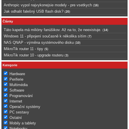
Anthropic vypol najvykonejsie modely - pre vsetkych
(
16
)
Jak odhalit falešný USB flash disk?
(
20
)
Články
Táto kapela má milióny fanúšikov. Až na to, že neexistuje.
(
14
)
Windows 11 - připojení současně k několika sítím
(
7
)
NAS QNAP - výměna systémového disku
(
10
)
MikroTik router 11 - tipy
(
5
)
MikroTik router 10 - upgrade routeru
(
3
)
Kategorie
Hardware
Periferie
Multimédia
Software
Programování
Internet
Operační systémy
PC sestavy
Ostatní
Mobily a tablety
Notebooky