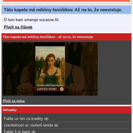
Táto kapela má milióny fanúšikov. Až na to, že neexistuje.
O tom kam smeruje sucasne AI.
Přejít na článek
Táto kapela má milióny fanúšikov - až na to, že neexistuje
Přejít na videa
Aktuality
Fable uz len za kredity
(
0
)
zranitelnost ac routerů tenda
(
6
)
Fable 5 is back
(
5
)