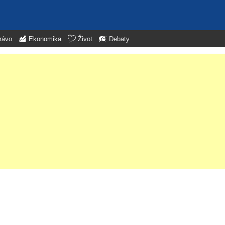
rávo
Ekonomika
Život
Debaty