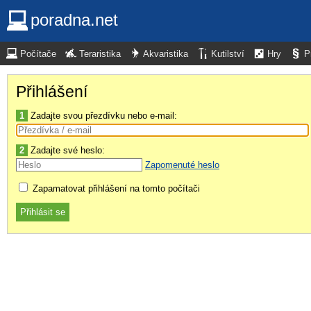
poradna.net
Počítače
Teraristika
Akvaristika
Kutilství
Hry
P
Přihlášení
1
Zadajte svou přezdívku nebo e-mail:
2
Zadajte své heslo:
Zapomenuté heslo
Zapamatovat přihlášení na tomto počítači