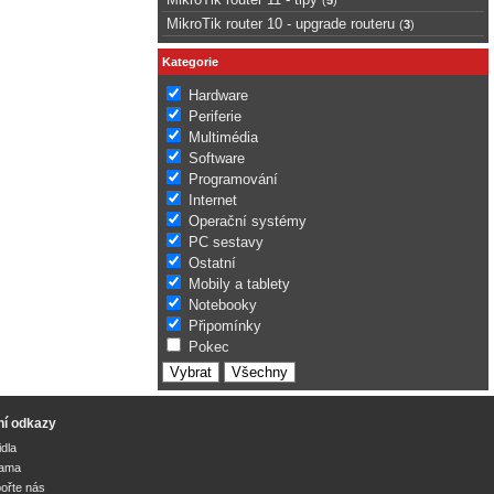
MikroTik router 10 - upgrade routeru
(
3
)
Kategorie
Hardware
Periferie
Multimédia
Software
Programování
Internet
Operační systémy
PC sestavy
Ostatní
Mobily a tablety
Notebooky
Připomínky
Pokec
ní odkazy
idla
lama
ořte nás