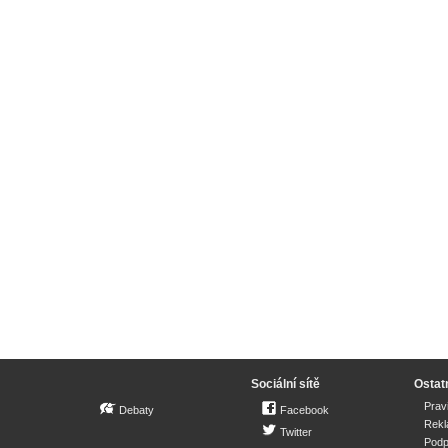
Sociální sítě
Ostat
Prav
Debaty
Facebook
Rek
Twitter
Podp