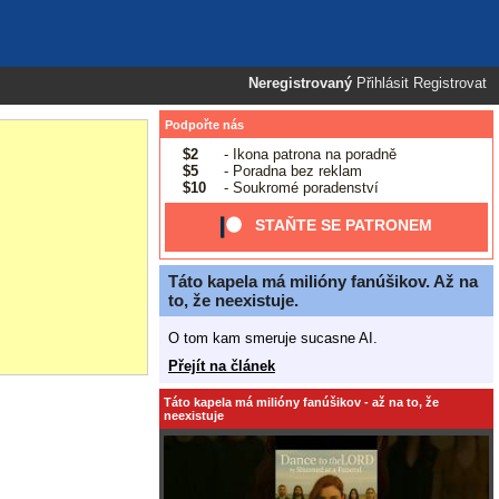
Neregistrovaný
Přihlásit
Registrovat
Podpořte nás
$2
- Ikona patrona na poradně
$5
- Poradna bez reklam
$10
- Soukromé poradenství
STAŇTE SE PATRONEM
Táto kapela má milióny fanúšikov. Až na
to, že neexistuje.
O tom kam smeruje sucasne AI.
Přejít na článek
Táto kapela má milióny fanúšikov - až na to, že
neexistuje