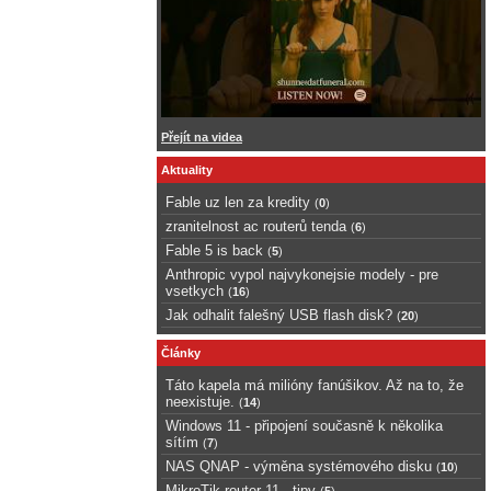
Přejít na videa
Aktuality
Fable uz len za kredity
(
0
)
zranitelnost ac routerů tenda
(
6
)
Fable 5 is back
(
5
)
Anthropic vypol najvykonejsie modely - pre
vsetkych
(
16
)
Jak odhalit falešný USB flash disk?
(
20
)
Články
Táto kapela má milióny fanúšikov. Až na to, že
neexistuje.
(
14
)
Windows 11 - připojení současně k několika
sítím
(
7
)
NAS QNAP - výměna systémového disku
(
10
)
MikroTik router 11 - tipy
(
5
)