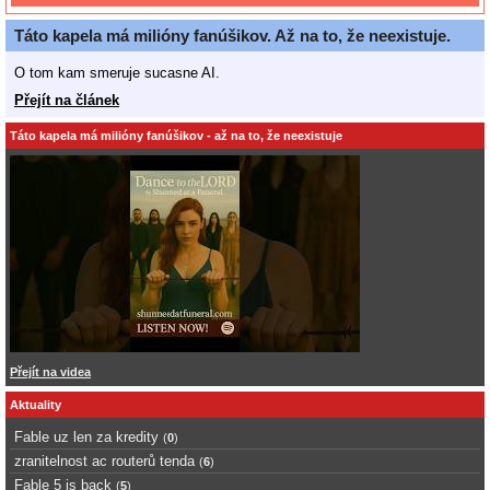
Táto kapela má milióny fanúšikov. Až na to, že neexistuje.
O tom kam smeruje sucasne AI.
Přejít na článek
Táto kapela má milióny fanúšikov - až na to, že neexistuje
Přejít na videa
Aktuality
Fable uz len za kredity
(
0
)
zranitelnost ac routerů tenda
(
6
)
Fable 5 is back
(
5
)