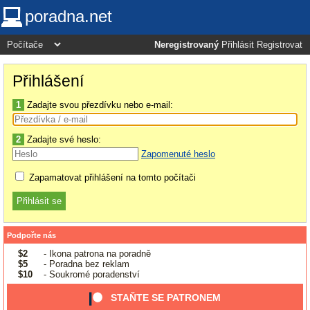
poradna.net
Neregistrovaný
Přihlásit
Registrovat
Přihlášení
1
Zadajte svou přezdívku nebo e-mail:
2
Zadajte své heslo:
Zapomenuté heslo
Zapamatovat přihlášení na tomto počítači
Podpořte nás
$2
- Ikona patrona na poradně
$5
- Poradna bez reklam
$10
- Soukromé poradenství
STAŇTE SE PATRONEM