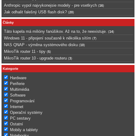
Anthropic vypol najvykonejsie modely - pre vsetkych
(
16
)
Jak odhalit falešný USB flash disk?
(
20
)
Články
Táto kapela má milióny fanúšikov. Až na to, že neexistuje.
(
14
)
Windows 11 - připojení současně k několika sítím
(
7
)
NAS QNAP - výměna systémového disku
(
10
)
MikroTik router 11 - tipy
(
5
)
MikroTik router 10 - upgrade routeru
(
3
)
Kategorie
Hardware
Periferie
Multimédia
Software
Programování
Internet
Operační systémy
PC sestavy
Ostatní
Mobily a tablety
Notebooky