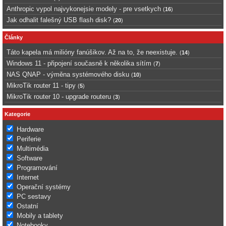
Anthropic vypol najvykonejsie modely - pre vsetkych
(
16
)
Jak odhalit falešný USB flash disk?
(
20
)
Články
Táto kapela má milióny fanúšikov. Až na to, že neexistuje.
(
14
)
Windows 11 - připojení současně k několika sítím
(
7
)
NAS QNAP - výměna systémového disku
(
10
)
MikroTik router 11 - tipy
(
5
)
MikroTik router 10 - upgrade routeru
(
3
)
Kategorie
Hardware
Periferie
Multimédia
Software
Programování
Internet
Operační systémy
PC sestavy
Ostatní
Mobily a tablety
Notebooky