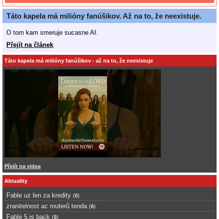
Táto kapela má milióny fanúšikov. Až na to, že neexistuje.
O tom kam smeruje sucasne AI.
Přejít na článek
Táto kapela má milióny fanúšikov - až na to, že neexistuje
Přejít na videa
Aktuality
Fable uz len za kredity
(
0
)
zranitelnost ac routerů tenda
(
6
)
Fable 5 is back
(
5
)