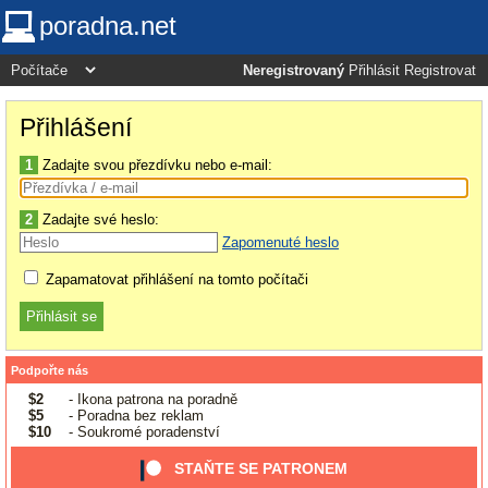
poradna.net
Neregistrovaný
Přihlásit
Registrovat
Přihlášení
1
Zadajte svou přezdívku nebo e-mail:
2
Zadajte své heslo:
Zapomenuté heslo
Zapamatovat přihlášení na tomto počítači
Podpořte nás
$2
- Ikona patrona na poradně
$5
- Poradna bez reklam
$10
- Soukromé poradenství
STAŇTE SE PATRONEM