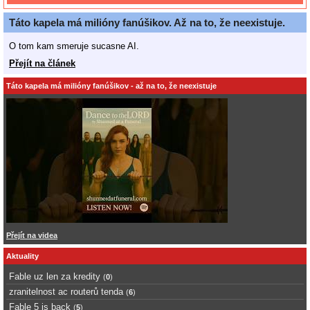
Táto kapela má milióny fanúšikov. Až na to, že neexistuje.
O tom kam smeruje sucasne AI.
Přejít na článek
Táto kapela má milióny fanúšikov - až na to, že neexistuje
Přejít na videa
Aktuality
Fable uz len za kredity
(
0
)
zranitelnost ac routerů tenda
(
6
)
Fable 5 is back
(
5
)