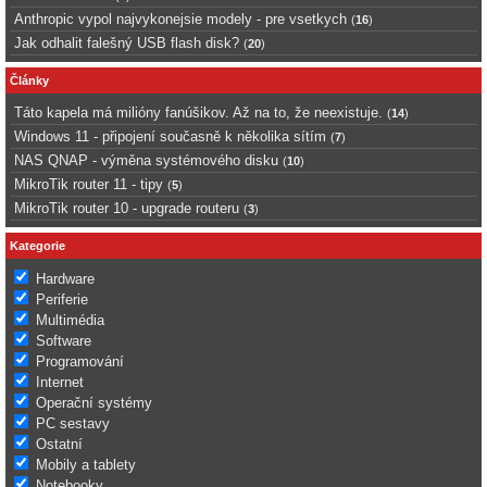
Anthropic vypol najvykonejsie modely - pre vsetkych
(
16
)
Jak odhalit falešný USB flash disk?
(
20
)
Články
Táto kapela má milióny fanúšikov. Až na to, že neexistuje.
(
14
)
Windows 11 - připojení současně k několika sítím
(
7
)
NAS QNAP - výměna systémového disku
(
10
)
MikroTik router 11 - tipy
(
5
)
MikroTik router 10 - upgrade routeru
(
3
)
Kategorie
Hardware
Periferie
Multimédia
Software
Programování
Internet
Operační systémy
PC sestavy
Ostatní
Mobily a tablety
Notebooky