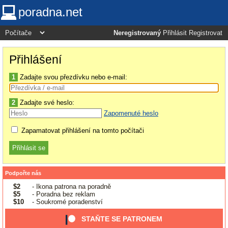
poradna.net
Neregistrovaný
Přihlásit
Registrovat
Přihlášení
1
Zadajte svou přezdívku nebo e-mail:
2
Zadajte své heslo:
Zapomenuté heslo
Zapamatovat přihlášení na tomto počítači
Podpořte nás
$2
- Ikona patrona na poradně
$5
- Poradna bez reklam
$10
- Soukromé poradenství
STAŇTE SE PATRONEM