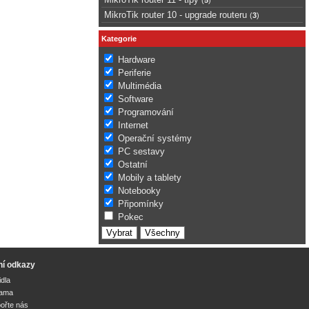
MikroTik router 10 - upgrade routeru
(
3
)
Kategorie
Hardware
Periferie
Multimédia
Software
Programování
Internet
Operační systémy
PC sestavy
Ostatní
Mobily a tablety
Notebooky
Připomínky
Pokec
ní odkazy
idla
lama
ořte nás