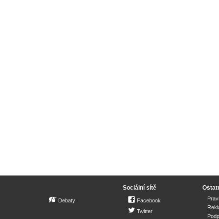
Sociální sítě
Ostat
Prav
Debaty
Facebook
Rek
Twitter
Podp