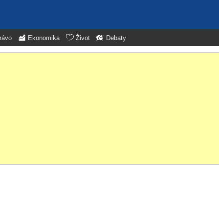
rávo
Ekonomika
Život
Debaty