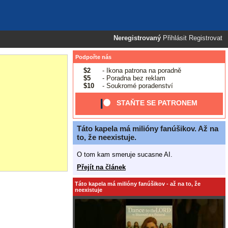
Neregistrovaný
Přihlásit
Registrovat
Podpořte nás
$2
- Ikona patrona na poradně
$5
- Poradna bez reklam
$10
- Soukromé poradenství
STAŇTE SE PATRONEM
Táto kapela má milióny fanúšikov. Až na
to, že neexistuje.
O tom kam smeruje sucasne AI.
Přejít na článek
Táto kapela má milióny fanúšikov - až na to, že
neexistuje