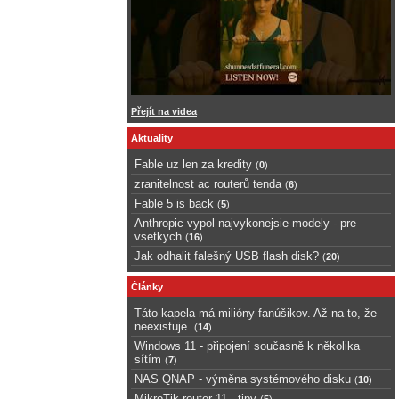
Přejít na videa
Aktuality
Fable uz len za kredity
(
0
)
zranitelnost ac routerů tenda
(
6
)
Fable 5 is back
(
5
)
Anthropic vypol najvykonejsie modely - pre
vsetkych
(
16
)
Jak odhalit falešný USB flash disk?
(
20
)
Články
Táto kapela má milióny fanúšikov. Až na to, že
neexistuje.
(
14
)
Windows 11 - připojení současně k několika
sítím
(
7
)
NAS QNAP - výměna systémového disku
(
10
)
MikroTik router 11 - tipy
(
5
)