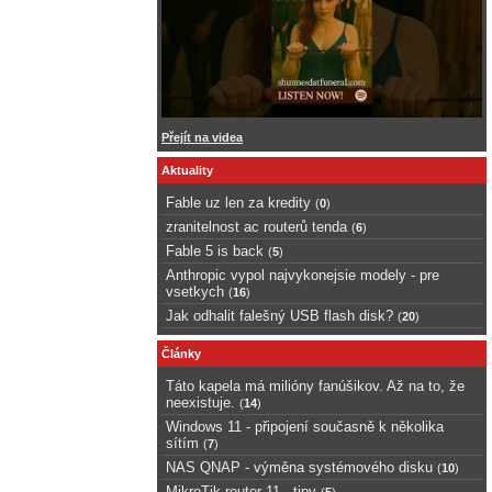
Přejít na videa
Aktuality
Fable uz len za kredity
(
0
)
zranitelnost ac routerů tenda
(
6
)
Fable 5 is back
(
5
)
Anthropic vypol najvykonejsie modely - pre
vsetkych
(
16
)
Jak odhalit falešný USB flash disk?
(
20
)
Články
Táto kapela má milióny fanúšikov. Až na to, že
neexistuje.
(
14
)
Windows 11 - připojení současně k několika
sítím
(
7
)
NAS QNAP - výměna systémového disku
(
10
)
MikroTik router 11 - tipy
(
5
)