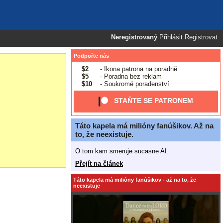
Neregistrovaný
Přihlásit
Registrovat
Podpořte nás
$2
- Ikona patrona na poradně
$5
- Poradna bez reklam
$10
- Soukromé poradenství
STAŇTE SE PATRONEM
Táto kapela má milióny fanúšikov. Až na
to, že neexistuje.
O tom kam smeruje sucasne AI.
Přejít na článek
Táto kapela má milióny fanúšikov - až na to, že
neexistuje