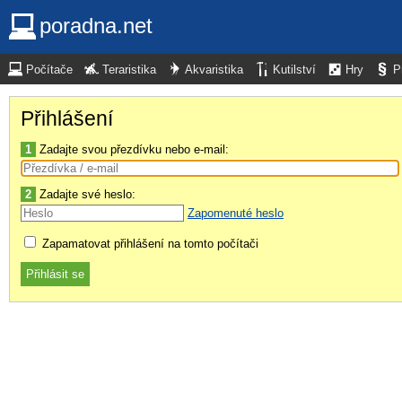
poradna.net
Počítače
Teraristika
Akvaristika
Kutilství
Hry
P
Přihlášení
1
Zadajte svou přezdívku nebo e-mail:
2
Zadajte své heslo:
Zapomenuté heslo
Zapamatovat přihlášení na tomto počítači