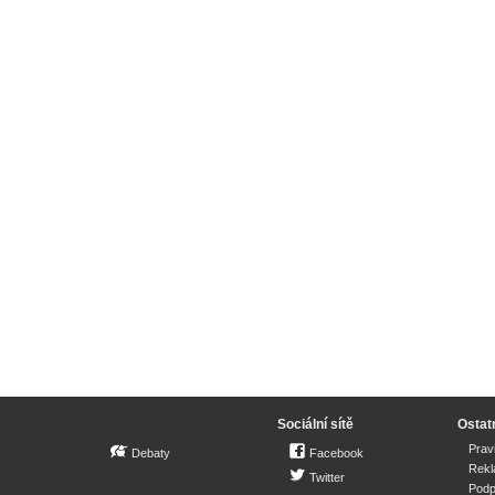
Sociální sítě
Ostat
Prav
Debaty
Facebook
Rek
Twitter
Podp