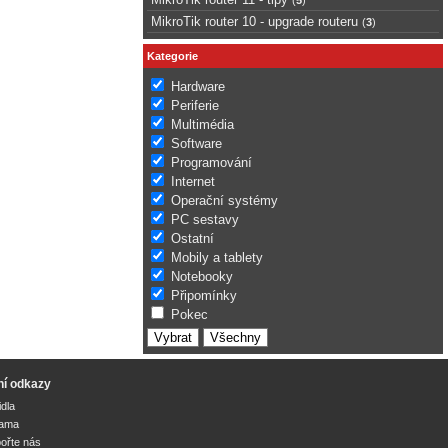
MikroTik router 10 - upgrade routeru
(
3
)
Kategorie
Hardware
Periferie
Multimédia
Software
Programování
Internet
Operační systémy
PC sestavy
Ostatní
Mobily a tablety
Notebooky
Připomínky
Pokec
ní odkazy
idla
lama
ořte nás