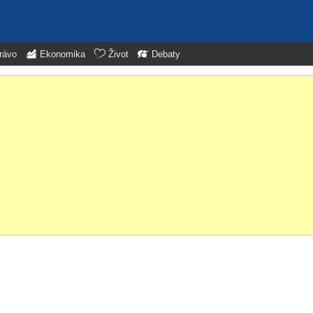
rávo
Ekonomika
Život
Debaty