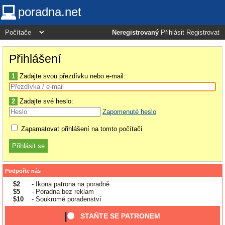
poradna.net
Neregistrovaný
Přihlásit
Registrovat
Přihlášení
1
Zadajte svou přezdívku nebo e-mail:
2
Zadajte své heslo:
Zapomenuté heslo
Zapamatovat přihlášení na tomto počítači
Podpořte nás
$2
- Ikona patrona na poradně
$5
- Poradna bez reklam
$10
- Soukromé poradenství
STAŇTE SE PATRONEM