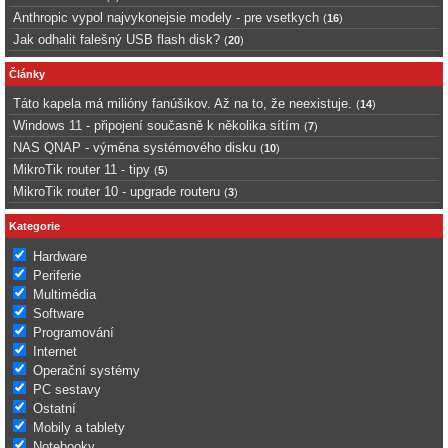
Anthropic vypol najvykonejsie modely - pre vsetkych
(
16
)
Jak odhalit falešný USB flash disk?
(
20
)
Články
Táto kapela má milióny fanúšikov. Až na to, že neexistuje.
(
14
)
Windows 11 - připojení současně k několika sítím
(
7
)
NAS QNAP - výměna systémového disku
(
10
)
MikroTik router 11 - tipy
(
5
)
MikroTik router 10 - upgrade routeru
(
3
)
Kategorie
Hardware
Periferie
Multimédia
Software
Programování
Internet
Operační systémy
PC sestavy
Ostatní
Mobily a tablety
Notebooky