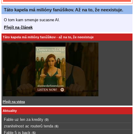
Táto kapela má milióny fanúšikov. Až na to, že neexistuje.
O tom kam smeruje sucasne AI.
Přejít na článek
Táto kapela má milióny fanúšikov - až na to, že neexistuje
Přejít na videa
Aktuality
Fable uz len za kredity
(
0
)
zranitelnost ac routerů tenda
(
6
)
Fable 5 is back
(
5
)